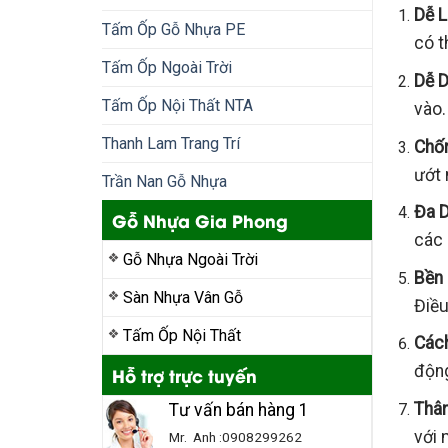
Dễ L
Tấm Ốp Gỗ Nhựa PE
có t
Tấm Ốp Ngoài Trời
Dễ D
Tấm Ốp Nội Thất NTA
vào.
Thanh Lam Trang Trí
Chố
ướt 
Trần Nan Gỗ Nhựa
Đa D
Gỗ Nhựa Gia Phong
các 
Gỗ Nhựa Ngoài Trời
Bền 
Sàn Nhựa Vân Gỗ
Điều
Tấm Ốp Nội Thất
Các
động
Hỗ trợ trực tuyến
Thân
Tư vấn bán hàng 1
với 
Mr. Anh :0908299262