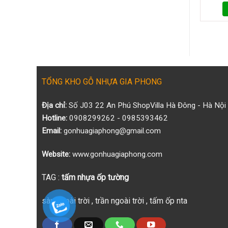
Lớp
Là
Gì?
Vì
Sao
Được
Ưa
Chuộng
Trong
Trang
TỔNG KHO GỖ NHỰA GIA PHONG
Trí
Ngoài
Địa chỉ:
Số J03 22 An Phú ShopVilla Hà Đông - Hà Nội
Trời
Hotline:
0908299262 - 0985393462
Email:
gonhuagiaphong@gmail.com
Website:
www.gonhuagiaphong.com
TAG :
tấm nhựa ốp tường
sàn ngoài trời
,
trần ngoài trời
,
tấm ốp nta