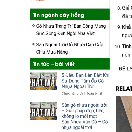
Giá 
Tin ngành cây trồng
đá t
Gỗ Nhựa Trang Trí Ban Công Mang
Khả 
Sức Sống Đến Ngôi Nhà Việt
ngườ
Sàn Ngoài Trời Gỗ Nhựa Cao Cấp
Tính
Chịu Mưa Nắng
nên 
Tin tức – bài viết
ĐỂ L
5 Điều Bạn Lên Biết Khi
Sử Dụng Tấm Ốp Gỗ
RELA
Nhựa Ngoài Trời
ở
Chức năng bình luận bị tắt
5
Điều
Sàn gỗ nhựa ngoài trời
Bạn
– Giải pháp đẹp, bền,
Lên
không lo mối mọt –
Biết
Sàn Nhựa Vân Gỗ – Gỗ
Khi
nhựa ngoài trời
Sử