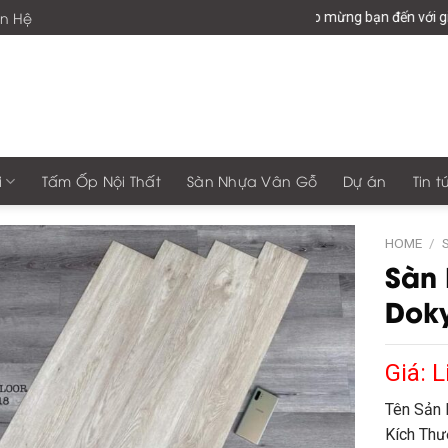
ên Hệ
Chào mừng bạn đến với giaphong
i
Tấm Ốp Nội Thất
Sàn Nhựa Vân Gỗ
Dự án
Tin t
HOME
/
Sàn
Dok
Giá: L
Tên Sản 
Kích Thư