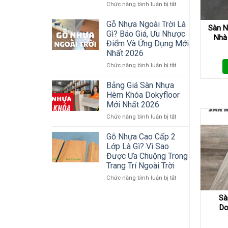
Dụng
ở
Chức năng bình luận bị tắt
Tấm
Sàn
Ốp
gỗ
Gỗ Nhựa Ngoài Trời Là
Sàn N
Gỗ
nhựa
Gì? Báo Giá, Ưu Nhược
Nhà
Nhựa
ngoài
Điểm Và Ứng Dụng Mới
Ngoài
trời
Nhất 2026
Trời
–
Giải
ở
Chức năng bình luận bị tắt
pháp
Gỗ
đẹp,
Nhựa
Bảng Giá Sàn Nhựa
bền,
Ngoài
Hèm Khóa Dokyfloor
không
Trời
Mới Nhất 2026
lo
Là
mối
ở
Chức năng bình luận bị tắt
Gì?
mọt
Bảng
Báo
–
Giá
Giá,
Gỗ Nhựa Cao Cấp 2
Sàn
Sàn
Ưu
Lớp Là Gì? Vì Sao
Nhựa
Nhựa
Nhược
Được Ưa Chuộng Trong
Vân
Hèm
Điểm
Trang Trí Ngoài Trời
Gỗ
Khóa
Và
–
Dokyfloor
Ứng
ở
Chức năng bình luận bị tắt
Gỗ
Mới
Dụng
Gỗ
nhựa
Nhất
Mới
Nhựa
Sà
ngoài
2026
Nhất
Cao
Do
trời
2026
Cấp
2