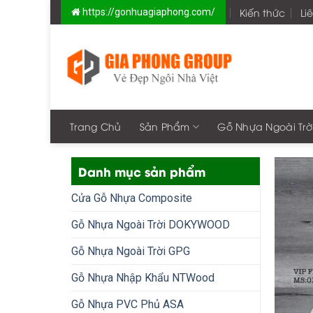
Skip
Kiến thức
Li
https://gonhuagiaphong.com/
to
content
Trang Chủ
Sản Phẩm
Gỗ Nhựa Ngoài Trờ
Danh mục sản phẩm
Cửa Gỗ Nhựa Composite
Gỗ Nhựa Ngoài Trời DOKYWOOD
Gỗ Nhựa Ngoài Trời GPG
Gỗ Nhựa Nhập Khẩu NTWood
Gỗ Nhựa PVC Phủ ASA