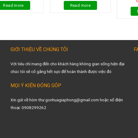
G
Read more
Read more
GIỚI THIỆU VỀ CHÚNG TÔI
F
Với tiêu chí mang đến cho khách hàng không gian sống hiện đại
chúc tôi sẽ cố gắng hết sực để hoàn thành được việc đó
MỌI Ý KIẾN ĐÓNG GÓP
Xin gửi về hòm thư gonhuagiaphong@gmail.com hoặc số điện
thoại: 0908299262