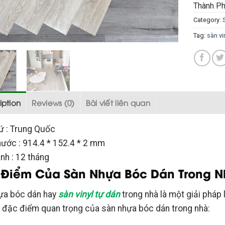
Thành Ph
Category:
Tag:
sàn vi
iption
Reviews (0)
Bài viết liên quan
ứ : Trung Quốc
hước : 914.4 * 152.4 * 2 mm
nh : 12 tháng
Điểm Của Sàn Nhựa Bóc Dán Trong N
ựa bóc dán hay
sàn vinyl tự dán
trong nhà là một giải pháp l
 đặc điểm quan trọng của sàn nhựa bóc dán trong nhà: