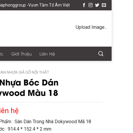
group -Vươn Tầm Tổ Âm Việt
Upload Image...
ức
Giới Thiệu
Liên Hệ
SÀN NHỰA GIẢ GỖ NỘI THẤT
 Nhựa Bóc Dán
ywood Màu 18
iên hệ
Phẩm : Sàn Dán Trong Nhà Dokywood Mã 18
ớc : 914.4 * 152.4 * 2 mm