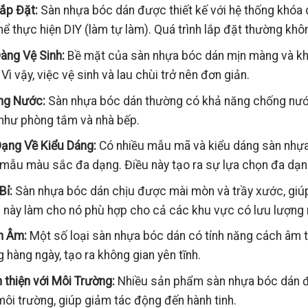
ắp Đặt:
Sàn nhựa bóc dán được thiết kế với hệ thống khóa 
hể thực hiện DIY (làm tự làm). Quá trình lắp đặt thường k
àng Vệ Sinh:
Bề mặt của sàn nhựa bóc dán mịn màng và khô
 Vì vậy, việc vệ sinh và lau chùi trở nên đơn giản.
ng Nước:
Sàn nhựa bóc dán thường có khả năng chống nước
như phòng tắm và nhà bếp.
ạng Về Kiểu Dáng:
Có nhiều mẫu mã và kiểu dáng sàn nhựa 
mẫu màu sắc đa dạng. Điều này tạo ra sự lựa chọn đa dạng 
Bỉ:
Sàn nhựa bóc dán chịu được mài mòn và trầy xước, giúp 
 này làm cho nó phù hợp cho cả các khu vực có lưu lượng n
h Âm:
Một số loại sàn nhựa bóc dán có tính năng cách âm t
 hàng ngày, tạo ra không gian yên tĩnh.
 thiện với Môi Trường:
Nhiều sản phẩm sàn nhựa bóc dán đượ
môi trường, giúp giảm tác động đến hành tinh.