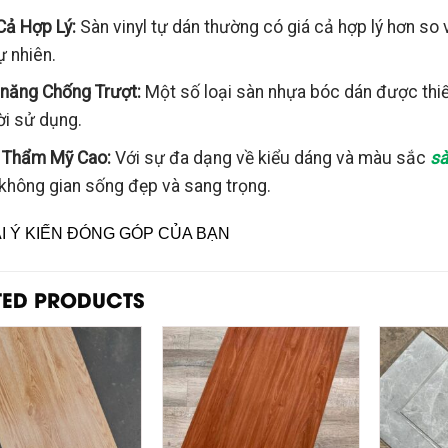
Cả Hợp Lý:
Sàn vinyl tự dán thường có giá cả hợp lý hơn so v
ự nhiên.
năng Chống Trượt:
Một số loại sàn nhựa bóc dán được thiế
i sử dụng.
 Thẩm Mỹ Cao:
Với sự đa dạng về kiểu dáng và màu sắc
sà
không gian sống đẹp và sang trọng.
ẠI Ý KIẾN ĐÓNG GÓP CỦA BẠN
TED PRODUCTS