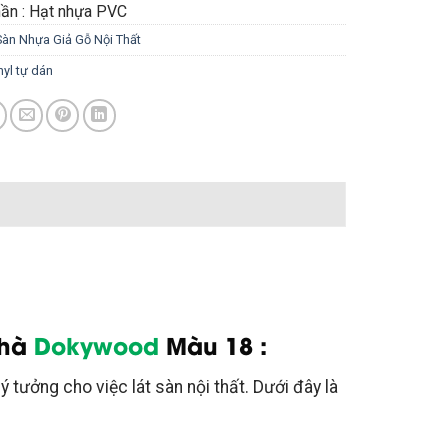
ần : Hạt nhựa PVC
Sàn Nhựa Giả Gỗ Nội Thất
nyl tự dán
hà
Dokywood
Màu 18 :
ý tưởng cho việc lát sàn nội thất. Dưới đây là