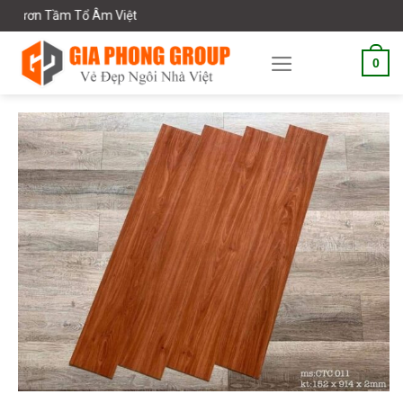
Skip
ơn Tầm Tổ Âm Việt
to
content
0