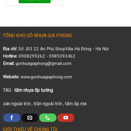
TỔNG KHO GỖ NHỰA GIA PHONG
Địa chỉ:
Số J03 22 An Phú ShopVilla Hà Đông - Hà Nội
Hotline:
0908299262 - 0985393462
Email:
gonhuagiaphong@gmail.com
Website:
www.gonhuagiaphong.com
TAG :
tấm nhựa ốp tường
sàn ngoài trời
,
trần ngoài trời
,
tấm ốp nta
GIỚI THIỆU VỀ CHÚNG TÔI