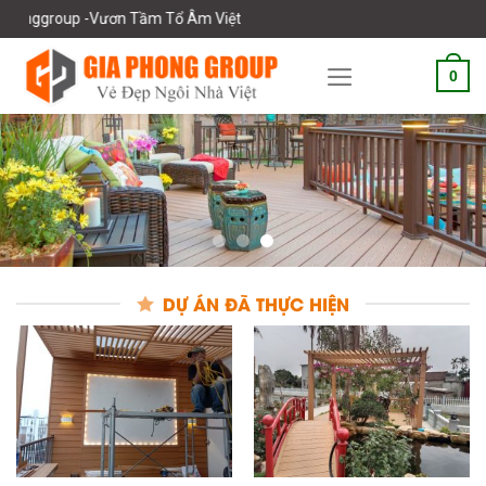
Skip
Tầm Tổ Âm Việt
to
content
0
DỰ ÁN ĐÃ THỰC HIỆN