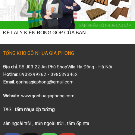
ĐỂ LẠI Ý KIẾN ĐÓNG GÓP CỦA BẠN
TỔNG KHO GỖ NHỰA GIA PHONG
Địa chỉ:
Số J03 22 An Phú ShopVilla Hà Đông - Hà Nội
Hotline:
0908299262 - 0985393462
Email:
gonhuagiaphong@gmail.com
Website:
www.gonhuagiaphong.com
TAG :
tấm nhựa ốp tường
sàn ngoài trời
,
trần ngoài trời
,
tấm ốp nta