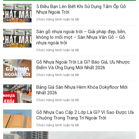
5 Điều Bạn Lên Biết Khi Sử Dụng Tấm Ốp Gỗ
Nhựa Ngoài Trời
ở
Chức năng bình luận bị tắt
5
Điều
Sàn gỗ nhựa ngoài trời – Giải pháp đẹp, bền,
Bạn
không lo mối mọt – Sàn Nhựa Vân Gỗ – Gỗ
Lên
nhựa ngoài trời
Biết
ở
Chức năng bình luận bị tắt
Khi
Sàn
Sử
gỗ
Gỗ Nhựa Ngoài Trời Là Gì? Báo Giá, Ưu Nhược
Dụng
nhựa
Tấm
Điểm Và Ứng Dụng Mới Nhất 2026
ngoài
Ốp
ở
Chức năng bình luận bị tắt
trời
Gỗ
Gỗ
–
Nhựa
Nhựa
Bảng Giá Sàn Nhựa Hèm Khóa Dokyfloor Mới
Giải
Ngoài
Ngoài
Nhất 2026
pháp
Trời
Trời
đẹp,
ở
Chức năng bình luận bị tắt
Là
bền,
Bảng
Gì?
không
Giá
Gỗ Nhựa Cao Cấp 2 Lớp Là Gì? Vì Sao Được Ưa
Báo
lo
Sàn
Giá,
Chuộng Trong Trang Trí Ngoài Trời
mối
Nhựa
Ưu
mọt
ở
Chức năng bình luận bị tắt
Hèm
Nhược
–
Gỗ
Khóa
Điểm
Sàn
Nhựa
Dokyfloor
Và
Nhựa
Cao