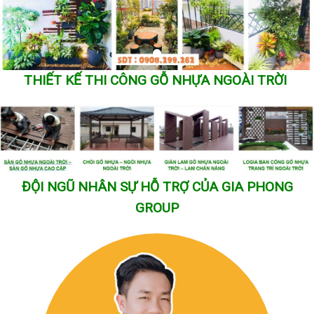
THIẾT KẾ THI CÔNG GỖ NHỰA NGOÀI TRỜI
ĐỘI NGŨ NHÂN SỰ HỖ TRỢ CỦA GIA PHONG
GROUP