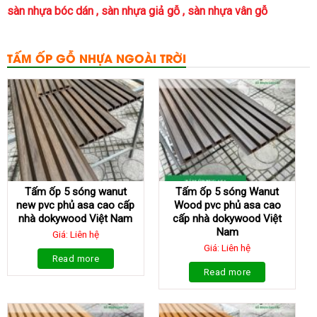
sàn nhựa bóc dán
,
sàn nhựa giả gỗ
,
sàn nhựa vân gỗ
TẤM ỐP GỖ NHỰA NGOÀI TRỜI
Tấm ốp 5 sóng wanut
Tấm ốp 5 sóng Wanut
new pvc phủ asa cao cấp
Wood pvc phủ asa cao
nhà dokywood Việt Nam
cấp nhà dokywood Việt
Nam
Giá: Liên hệ
Giá: Liên hệ
Read more
Read more