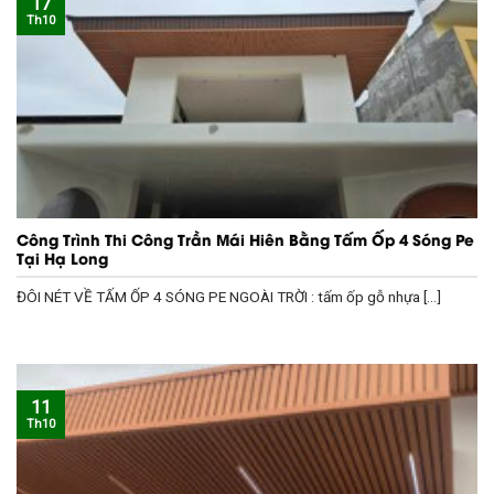
17
Th10
Công Trình Thi Công Trần Mái Hiên Bằng Tấm Ốp 4 Sóng Pe
Tại Hạ Long
ĐÔI NÉT VỀ TẤM ỐP 4 SÓNG PE NGOÀI TRỜI : tấm ốp gỗ nhựa [...]
11
Th10