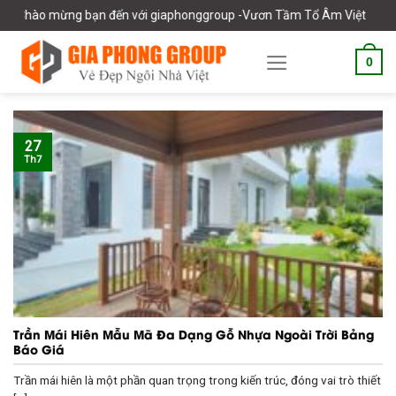
Skip
mừng bạn đến với giaphonggroup -Vươn Tầm Tổ Âm Việt
to
content
0
27
Th7
Trần Mái Hiên Mẫu Mã Đa Dạng Gỗ Nhựa Ngoài Trời Bảng
Báo Giá
Trần mái hiên là một phần quan trọng trong kiến trúc, đóng vai trò thiết