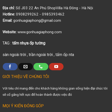
Địa chỉ:
Số J03 22 An Phú ShopVilla Hà Đông - Hà Nội
Hotline:
0908299262 - 0985393462
Email:
gonhuagiaphong@gmail.com
Website:
www.gonhuagiaphong.com
TAG :
tấm nhựa ốp tường
sàn ngoài trời
,
trần ngoài trời
,
tấm ốp nta
GIỚI THIỆU VỀ CHÚNG TÔI
Với tiêu chí mang đến cho khách hàng không gian sống hiện đại chúc tôi
sẽ cố gắng hết sực để hoàn thành được việc đó
MỌI Ý KIẾN ĐÓNG GÓP