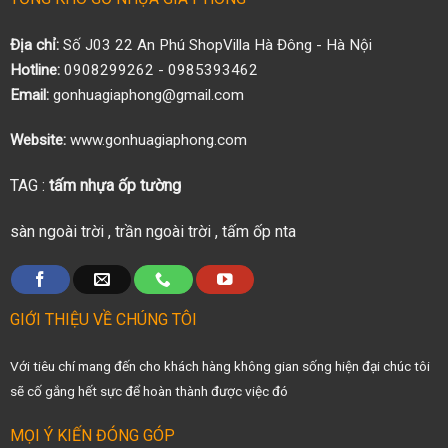
Địa chỉ:
Số J03 22 An Phú ShopVilla Hà Đông - Hà Nội
Hotline:
0908299262 - 0985393462
Email:
gonhuagiaphong@gmail.com
Website:
www.gonhuagiaphong.com
TAG :
tấm nhựa ốp tường
sàn ngoài trời
,
trần ngoài trời
,
tấm ốp nta
GIỚI THIỆU VỀ CHÚNG TÔI
Với tiêu chí mang đến cho khách hàng không gian sống hiện đại chúc tôi
sẽ cố gắng hết sực để hoàn thành được việc đó
MỌI Ý KIẾN ĐÓNG GÓP