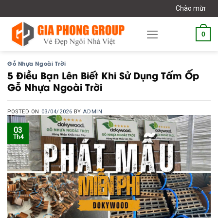
Skip
Chào mừng bạn đến với giaphonggro
to
content
0
Gỗ Nhựa Ngoài Trời
5 Điều Bạn Lên Biết Khi Sử Dụng Tấm Ốp
Gỗ Nhựa Ngoài Trời
POSTED ON
03/04/2026
BY
ADMIN
03
Th4