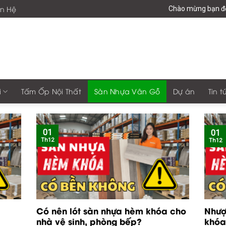
ên Hệ
Chào mừng bạn đến với 
i
Tấm Ốp Nội Thất
Sàn Nhựa Vân Gỗ
Dự án
Tin t
01
01
Th12
Th12
Có nên lót sàn nhựa hèm khóa cho
Nhượ
nhà vệ sinh, phòng bếp?
khóa