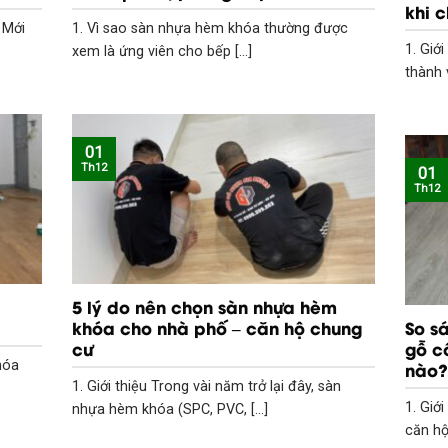
khi 
 Mới
1. Vì sao sàn nhựa hèm khóa thường được
1. Giớ
xem là ứng viên cho bếp [...]
thành v
01
Th12
01
Th12
5 lý do nên chọn sàn nhựa hèm
khóa cho nhà phố – căn hộ chung
So s
cư
gỗ c
nào?
hóa
1. Giới thiệu Trong vài năm trở lại đây, sàn
1. Giớ
nhựa hèm khóa (SPC, PVC, [...]
căn hộ 