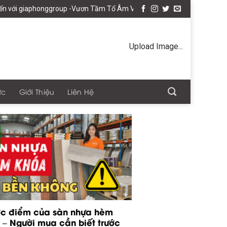
giaphonggroup -Vươn Tầm Tổ Âm Việt
Upload Image...
ức
Giới Thiệu
Liên Hệ
c điểm của sàn nhựa hèm
 – Người mua cần biết trước