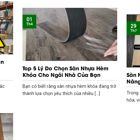
01
Th4
29
Th7
àn
Top 5 Lý Do Chọn Sàn Nhựa Hèm
Khóa Cho Ngôi Nhà Của Bạn
Sàn 
Nâng
Bắc
Bạn có biết rằng sàn nhựa hèm khóa đang trở
Trong 
thành lựa chọn yêu thích của nhiều [...]
hóa, vi