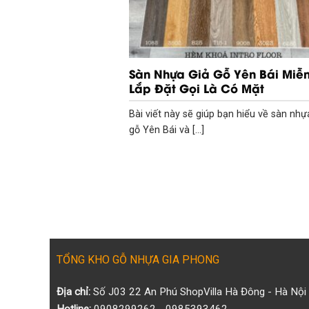
Sàn Nhựa Giả Gỗ Yên Bái Miễn
Lắp Đặt Gọi Là Có Mặt
Bài viết này sẽ giúp bạn hiểu về sàn nhự
gỗ Yên Bái và [...]
TỔNG KHO GỖ NHỰA GIA PHONG
Địa chỉ:
Số J03 22 An Phú ShopVilla Hà Đông - Hà Nội
Hotline:
0908299262 - 0985393462