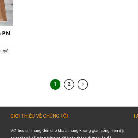
 Phí
a giả
1
2
GIỚI THIỆU VỀ CHÚNG TÔI
F
Với tiêu chí mang đến cho khách hàng không gian sống hiện đại
chúc tôi sẽ cố gắng hết sực để hoàn thành được việc đó