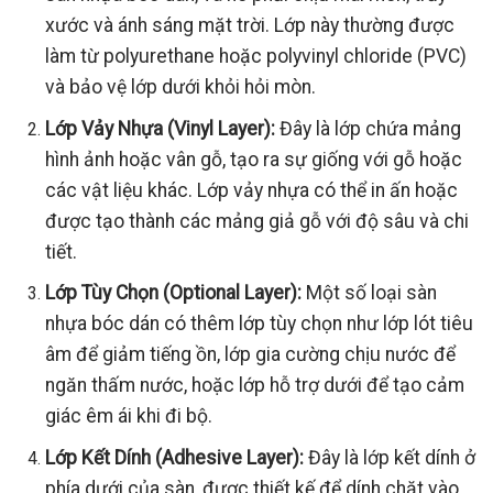
xước và ánh sáng mặt trời. Lớp này thường được
làm từ polyurethane hoặc polyvinyl chloride (PVC)
và bảo vệ lớp dưới khỏi hỏi mòn.
Lớp Vảy Nhựa (Vinyl Layer):
Đây là lớp chứa mảng
hình ảnh hoặc vân gỗ, tạo ra sự giống với gỗ hoặc
các vật liệu khác. Lớp vảy nhựa có thể in ấn hoặc
được tạo thành các mảng giả gỗ với độ sâu và chi
tiết.
Lớp Tùy Chọn (Optional Layer):
Một số loại sàn
nhựa bóc dán có thêm lớp tùy chọn như lớp lót tiêu
âm để giảm tiếng ồn, lớp gia cường chịu nước để
ngăn thấm nước, hoặc lớp hỗ trợ dưới để tạo cảm
giác êm ái khi đi bộ.
Lớp Kết Dính (Adhesive Layer):
Đây là lớp kết dính ở
phía dưới của sàn, được thiết kế để dính chặt vào