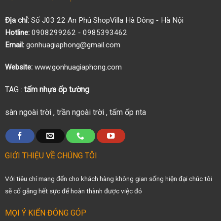
Địa chỉ:
Số J03 22 An Phú ShopVilla Hà Đông - Hà Nội
Hotline:
0908299262 - 0985393462
Email:
gonhuagiaphong@gmail.com
Website:
www.gonhuagiaphong.com
TAG :
tấm nhựa ốp tường
sàn ngoài trời
,
trần ngoài trời
,
tấm ốp nta
GIỚI THIỆU VỀ CHÚNG TÔI
Với tiêu chí mang đến cho khách hàng không gian sống hiện đại chúc tôi
sẽ cố gắng hết sực để hoàn thành được việc đó
MỌI Ý KIẾN ĐÓNG GÓP