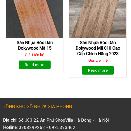
Sàn Nhựa Bóc Dán
Sàn Nhựa Bóc Dán
Dokywood Mã 15
Dokywood Mã 010 Cao
Cấp Chính Hãng 2023
Giá: Liên hệ
Giá: Liên hệ
Read more
Read more
TỔNG KHO GỖ NHỰA GIA PHONG
Địa chỉ:
Số J03 22 An Phú ShopVilla Hà Đông - Hà Nội
Hotline:
0908299262 - 0985393462