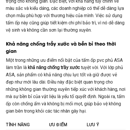
trọng cho không gian. Đặc biệt, với khả năng tùy chỉnh về
màu sắc và kiểu dáng, các doanh nghiệp có thể dễ dàng lựa
chọn mẫu phù hợp với thương hiệu của mình. Việc sử dụng
tấm ốp này cũng giúp tiết kiệm chi phí bảo trì, vì nó dễ dàng
vệ sinh và không cần sơn lại thường xuyên.
Khả năng chống trầy xước và bền bỉ theo thời
gian
Một trong những ưu điểm nổi bật của tấm ốp pvc phủ ASA
làm trần là
khả năng chống trầy xước
tuyệt vời. Với lớp phủ
ASA, sản phẩm có khả năng chịu lực tốt và giữ được vẻ
đẹp như mới lâu dài. Điều này đặc biệt quan trọng cho
những không gian thường xuyên tiếp xúc với khách hàng, nơi
mà sự bền bỉ của vật liệu là yếu tố quyết định. Ngoài ra, tấm
ốp còn chống ẩm và không bị mối mọt, giúp bảo vệ không
gian bên trong khỏi các tác nhân gây hại.
TÍNH NĂNG
ƯU ĐIỂM
LƯU Ý