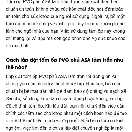
Tấm ốp PVC phủ ASA làm trần được sản xuất theo tiêu
chuẩn an toàn, không chứa các hóa chất độc hại, đảm bảo
an toàn cho sức khỏe của người sử dụng. Ngoài ra, bề mặt
tấm ốp cũng dễ dàng vệ sinh, giúp duy trì môi trường trong
lành cho ngôi nhà của bạn. Việc sử dụng tấm ốp này không
chỉ mang lại vẻ đẹp mà còn góp phần bảo vệ sức khỏe cho
cả gia đình.
Cách lắp đặt tấm ốp PVC phủ ASA làm trần như
thế nào?
Lắp đặt tấm ốp PVC phủ ASA làm trần rất đơn giản và
không yêu cầu nhiều kỹ thuật phức tạp. Đầu tiên, bạn cần
chuẩn bị bề mặt trần nhà để đảm bảo độ phẳng và sạch sẽ.
Sau đó, sử dụng keo dán chuyên dụng hoặc khung xương
để cố định tấm ốp. Khi lắp đặt, bạn nên chú ý đến việc căn
chỉnh các tấm sao cho khớp nhau một cách hoàn hảo để tạo
ra một bề mặt liền mạch và đẹp mắt. Nếu bạn chưa có kinh
nghiệm, việc tìm đến dịch vụ lắp đặt chuyên nghiệp là một