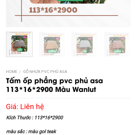
HOME
/
GỖ NHỰA PVC PHỦ ASA
Tấm ốp phẳng pvc phủ asa
113*16*2900 Màu Wanlut
Giá: Liên hệ
Kích Thước : 113*16*2900
màu sắc : màu gol teak