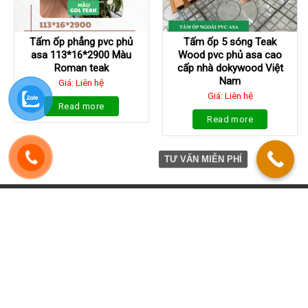
Tấm ốp phẳng pvc phủ
Tấm ốp 5 sóng Teak
asa 113*16*2900 Màu
Wood pvc phủ asa cao
Roman teak
cấp nhà dokywood Việt
Nam
Giá: Liên hệ
Giá: Liên hệ
Read more
Read more
TƯ VẤN MIỄN PHÍ
TỔNG KHO GỖ NHỰA GIA PHONG
Địa chỉ:
Số J03 22 An Phú ShopVilla Hà Đông - Hà Nội
Hotline:
0908299262 - 0985393462
Email:
gonhuagiaphong@gmail.com
Website:
www.gonhuagiaphong.com