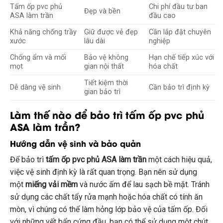
Tấm ốp pvc phủ
Chi phí đầu tư ban
Đẹp và bền
ASA làm trần
đầu cao
Khả năng chống trầy
Giữ được vẻ đẹp
Cần lắp đặt chuyên
xước
lâu dài
nghiệp
Chống ẩm và mối
Bảo vệ không
Hạn chế tiếp xúc với
mọt
gian nội thất
hóa chất
Tiết kiệm thời
Dễ dàng vệ sinh
Cần bảo trì định kỳ
gian bảo trì
Làm thế nào để bảo trì tấm ốp pvc phủ
ASA làm trần?
Hướng dẫn vệ sinh và bảo quản
Để bảo trì
tấm ốp pvc phủ ASA làm trần
một cách hiệu quả,
việc vệ sinh định kỳ là rất quan trọng. Bạn nên sử dụng
một
miếng vải mềm
và nước ấm để lau sạch bề mặt. Tránh
sử dụng các chất tẩy rửa mạnh hoặc hóa chất có tính ăn
mòn, vì chúng có thể làm hỏng lớp bảo vệ của tấm ốp. Đối
với những vết bẩn cứng đầu, bạn có thể sử dụng một chút