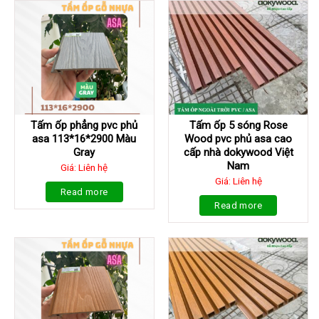
Tấm ốp phẳng pvc phủ
Tấm ốp 5 sóng Rose
asa 113*16*2900 Màu
Wood pvc phủ asa cao
Gray
cấp nhà dokywood Việt
Nam
Giá: Liên hệ
Giá: Liên hệ
Read more
Read more