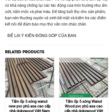
có khả năng chống lại các tác động của môi trường như ẩm
ướt, nấm mốc và phai màu. Để tăng tuổi thọ cho sản phẩm,
bạn nên thường xuyên vệ sinh bề mặt và kiểm tra các điểm
kết nối để đảm bảo mọi thứ vẫn còn chắc chắn.
ĐỂ LẠI Ý KIẾN ĐÓNG GÓP CỦA BẠN
RELATED PRODUCTS
Tấm ốp 5 sóng wanut
Tấm ốp 5 sóng Wanut
new pvc phủ asa cao cấp
Wood pvc phủ asa cao
nhà dokywood Việt Nam
cấp nhà dokywood Việt