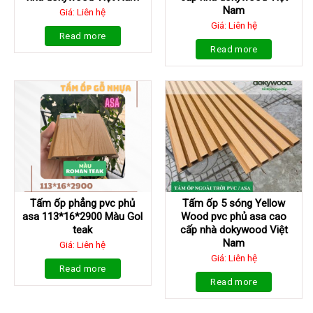
Nam
Giá: Liên hệ
Giá: Liên hệ
Read more
Read more
Tấm ốp phẳng pvc phủ
Tấm ốp 5 sóng Yellow
asa 113*16*2900 Màu Gol
Wood pvc phủ asa cao
teak
cấp nhà dokywood Việt
Nam
Giá: Liên hệ
Giá: Liên hệ
Read more
Read more