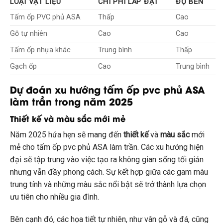
LOẠI VẬT LIỆU
CHI PHÍ LẮP ĐẶT
ĐỘ BỀN
Tấm ốp PVC phủ ASA
Thấp
Cao
Gỗ tự nhiên
Cao
Cao
Tấm ốp nhựa khác
Trung bình
Thấp
Gạch ốp
Cao
Trung bình
Dự đoán xu hướng tấm ốp pvc phủ ASA
làm trần trong năm 2025
Thiết kế và màu sắc mới mẻ
Năm 2025 hứa hẹn sẽ mang đến
thiết kế
và
màu sắc
mới
mẻ cho tấm ốp pvc phủ ASA làm trần. Các xu hướng hiện
đại sẽ tập trung vào việc tạo ra không gian sống tối giản
nhưng vẫn đầy phong cách. Sự kết hợp giữa các gam màu
trung tính và những màu sắc nổi bật sẽ trở thành lựa chọn
ưu tiên cho nhiều gia đình.
Bên cạnh đó, các họa tiết tự nhiên, như vân gỗ và đá, cũng