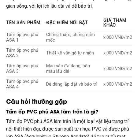
gian sống, với lợi ích lâu dài và dễ bảo trì.
GIÁ THAM
TÊN SẢN PHẨM
ĐẶC ĐIỂM NỔI BẬT
KHẢO
Tấm ốp pvc phủ
Chống thấm, chống nấm
x.000 VNĐ/m2
ASA 1
mốc
Tấm ốp pvc phủ
Thiết kế vân gỗ tự nhiên
x.000 VNĐ/m2
ASA 2
Tấm ốp pvc phủ
Màu sắc đa dạng, bền
x.000 VNĐ/m2
ASA 3
màu lâu dài
Tấm ốp pvc phủ
Dễ dàng lắp đặt và bảo trì
x.000 VNĐ/m2
ASA 4
Câu hỏi thường gặp
Tấm ốp PVC phủ ASA làm trần là gì?
Tấm ốp PVC phủ ASA làm trần là một loại vật liệu trang trí
nội thất hiện đại, được sản xuất từ nhựa PVC và được phủ
lớp ASA (Acrylonitrile Styrene Acrylate) để tạo ra bề mặt