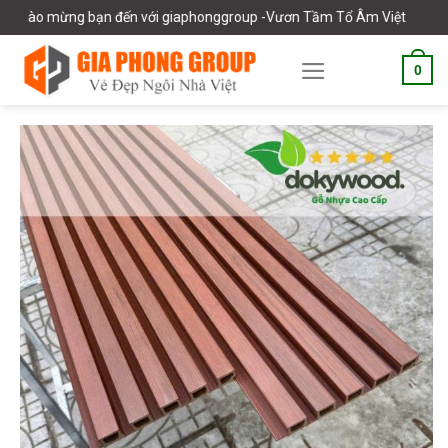
Skip
 mừng bạn đến với giaphonggroup -Vươn Tầm Tổ Âm Việt
to
content
0