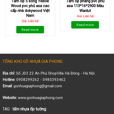
Tấm ốp 5 sóng Yellow
Tấm ốp phẳng pvc phủ
Wood pvc phủ asa cao
asa 113*16*2900 Màu
cấp nhà dokywood Việt
Wanlut
Nam
Giá: Liên hệ
Giá: Liên hệ
Read more
Read more
TỔNG KHO GỖ NHỰA GIA PHONG
Địa chỉ:
Số J03 22 An Phú ShopVilla Hà Đông - Hà Nội
Hotline:
0908299262 - 0985393462
Email:
gonhuagiaphong@gmail.com
Website:
www.gonhuagiaphong.com
TAG :
tấm nhựa ốp tường