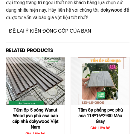
đại trong trang trí ngoại thất nên khách hàng lựa chọn sử
dụng nhiều hiện nay. Hãy liên hệ với chúng tôi,
dokywood
để
được tư vấn và báo giá vật liệu tốt nhất!
ĐỂ LẠI Ý KIẾN ĐÓNG GÓP CỦA BẠN
RELATED PRODUCTS
Tấm ốp 5 sóng Wanut
Tấm ốp phẳng pvc phủ
Wood pvc phủ asa cao
asa 113*16*2900 Màu
cấp nhà dokywood Việt
Gray
Nam
Giá: Liên hệ
Giá: Liên hệ