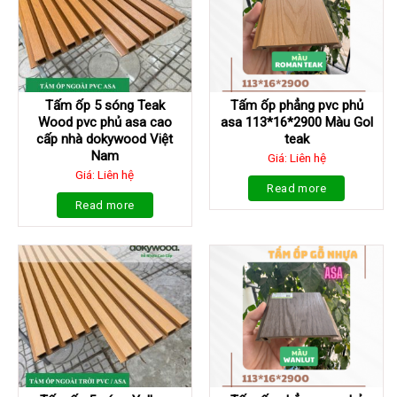
Tấm ốp 5 sóng Teak
Tấm ốp phẳng pvc phủ
Wood pvc phủ asa cao
asa 113*16*2900 Màu Gol
cấp nhà dokywood Việt
teak
Nam
Giá: Liên hệ
Giá: Liên hệ
Read more
Read more