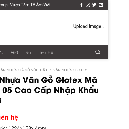
ơn Tầm Tổ Âm Việt
Upload Image...
ức
Giới Thiệu
Liên Hệ
SÀN NHỰA GIẢ GỖ NỘI THẤT
/
SÀN NHỰA GLOTEX
 Nhựa Vân Gỗ Glotex Mã
 05 Cao Cấp Nhập Khẩu
3
iên hệ
ước: 1224x153x 4mm