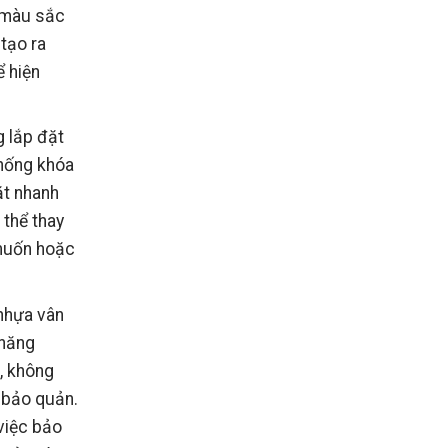
 màu sắc
tạo ra
ể hiện
 lắp đặt
thống khóa
ặt nhanh
 thể thay
 muốn hoặc
nhựa vân
 năng
, không
 bảo quản.
việc bảo