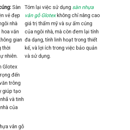
cúng:
Sàn
Tóm lại việc sử dụng
sàn nhựa
ên vẻ đẹp
vân gỗ Glotex
không chỉ nâng cao
ngôi nhà
giá trị thẩm mỹ và sự ấm cúng
 hoa văn
của ngôi nhà, mà còn đem lại tính
không gian
đa dạng, tính linh hoạt trong thiết
 thời
kế, và lợi ích trong việc bảo quản
tự nhiên.
và sử dụng.
 Glotex
trọng đến
 văn trông
y giúp tạo
nhã và tinh
i nhà của
hựa vân gỗ