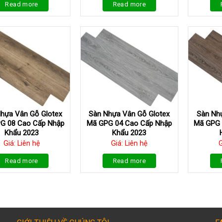
Read more
Read more
hựa Vân Gỗ Glotex
Sàn Nhựa Vân Gỗ Glotex
Sàn Nh
G 08 Cao Cấp Nhập
Mã GPG 04 Cao Cấp Nhập
Mã GPG 
Khẩu 2023
Khẩu 2023
Giá: Liên hệ
Giá: Liên hệ
G
Read more
Read more