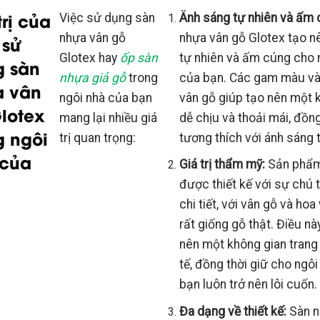
trị của
Việc sử dụng sàn
Änh sáng tự nhiên và ấm 
nhựa vân gỗ
nhựa vân gỗ Glotex tạo n
 sử
Glotex hay
ốp sàn
tự nhiên và ấm cúng cho 
g sàn
nhựa giả gỗ
trong
của bạn. Các gam màu và
a vân
ngôi nhà của bạn
vân gỗ giúp tạo nên một 
lotex
mang lại nhiều giá
dễ chịu và thoải mái, đồng
g ngôi
trị quan trọng:
tương thích với ánh sáng 
 của
Giá trị thẩm mỹ:
Sản phẩm
:
được thiết kế với sự chú 
chi tiết, với vân gỗ và hoa
rất giống gỗ thật. Điều nà
nên một không gian trang 
tế, đồng thời giữ cho ngô
bạn luôn trở nên lôi cuốn.
Đa dạng về thiết kế:
Sàn n