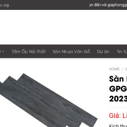
ên Hệ
Chào mừng bạn đến với giaphonggroup -Vư
i
Tấm Ốp Nội Thất
Sàn Nhựa Vân Gỗ
Dự án
Tin t
HOME
/
Sàn
GPG
202
Giá: L
Kích th