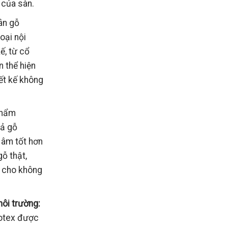
 của sàn.
ân gỗ
oại nội
ế, từ cổ
n thể hiện
iết kế không
phẩm
iả gỗ
 âm tốt hơn
ỗ thật,
m cho không
môi trường:
otex được