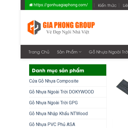
Skip
Kiến thức
Li
https://gonhuagiaphong.com/
to
content
Trang Chủ
Sản Phẩm
Gỗ Nhựa Ngoài Trờ
Danh mục sản phẩm
Cửa Gỗ Nhựa Composite
Gỗ Nhựa Ngoài Trời DOKYWOOD
Gỗ Nhựa Ngoài Trời GPG
Gỗ Nhựa Nhập Khẩu NTWood
Gỗ Nhựa PVC Phủ ASA