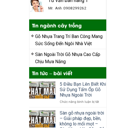
Tư vấn bán hàng 1
Mr. Anh :0908299262
Tin ngành cây trồng
Gỗ Nhựa Trang Trí Ban Công Mang
Sức Sống Đến Ngôi Nhà Việt
Sàn Ngoài Trời Gỗ Nhựa Cao Cấp
Chịu Mưa Nắng
Tin tức – bài viết
5 Điều Bạn Lên Biết Khi
Sử Dụng Tấm Ốp Gỗ
Nhựa Ngoài Trời
ở
Chức năng bình luận bị tắt
5
Điều
Sàn gỗ nhựa ngoài trời
Bạn
– Giải pháp đẹp, bền,
Lên
không lo mối mọt –
Biết