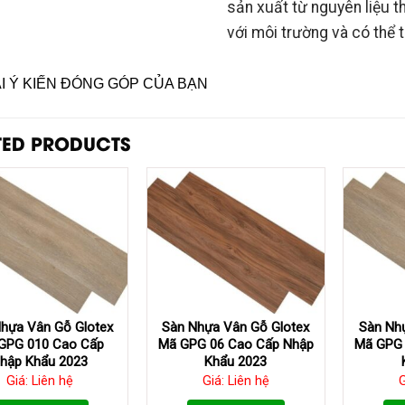
sản xuất từ nguyên liệu t
với môi trường và có thể t
ẠI Ý KIẾN ĐÓNG GÓP CỦA BẠN
TED PRODUCTS
hựa Vân Gỗ Glotex
Sàn Nhựa Vân Gỗ Glotex
Sàn Nh
GPG 010 Cao Cấp
Mã GPG 06 Cao Cấp Nhập
Mã GPG 
hập Khẩu 2023
Khẩu 2023
Giá: Liên hệ
Giá: Liên hệ
G