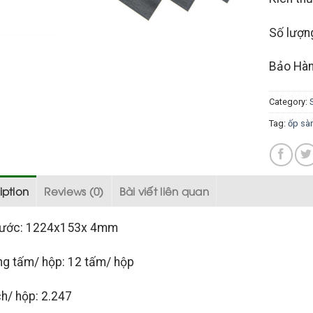
Số lượn
Bảo Hàn
Category:
Tag:
ốp sà
iption
Reviews (0)
Bài viết liên quan
hước: 1224x153x 4mm
ng tấm/ hộp: 12 tấm/ hộp
ch/ hộp: 2.247