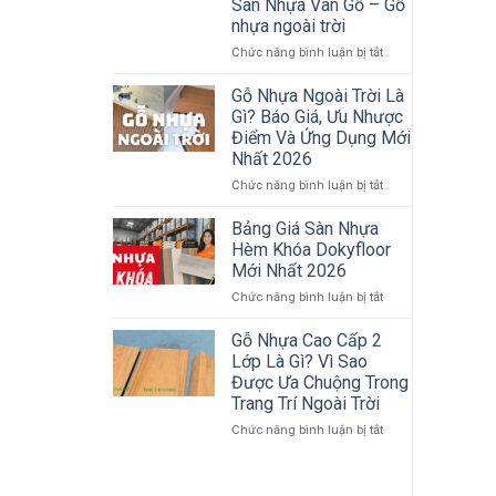
Sàn Nhựa Vân Gỗ – Gỗ
Khi
nhựa ngoài trời
Sử
Dụng
ở
Chức năng bình luận bị tắt
Tấm
Sàn
Ốp
gỗ
Gỗ Nhựa Ngoài Trời Là
Gỗ
nhựa
Gì? Báo Giá, Ưu Nhược
Nhựa
ngoài
Điểm Và Ứng Dụng Mới
Ngoài
trời
Nhất 2026
Trời
–
Giải
ở
Chức năng bình luận bị tắt
pháp
Gỗ
đẹp,
Nhựa
Bảng Giá Sàn Nhựa
bền,
Ngoài
Hèm Khóa Dokyfloor
không
Trời
Mới Nhất 2026
lo
Là
mối
ở
Chức năng bình luận bị tắt
Gì?
mọt
Bảng
Báo
–
Giá
Giá,
Gỗ Nhựa Cao Cấp 2
Sàn
Sàn
Ưu
Lớp Là Gì? Vì Sao
Nhựa
Nhựa
Nhược
Được Ưa Chuộng Trong
Vân
Hèm
Điểm
Trang Trí Ngoài Trời
Gỗ
Khóa
Và
–
Dokyfloor
Ứng
ở
Chức năng bình luận bị tắt
Gỗ
Mới
Dụng
Gỗ
nhựa
Nhất
Mới
Nhựa
ngoài
2026
Nhất
Cao