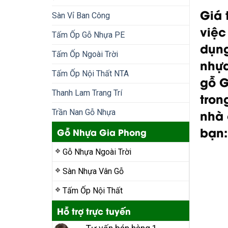
Giá 
Sàn Vỉ Ban Công
việc
Tấm Ốp Gỗ Nhựa PE
dụn
Tấm Ốp Ngoài Trời
nhự
Tấm Ốp Nội Thất NTA
gỗ G
Thanh Lam Trang Trí
tron
nhà
Trần Nan Gỗ Nhựa
bạn
Gỗ Nhựa Gia Phong
Gỗ Nhựa Ngoài Trời
Sàn Nhựa Vân Gỗ
Tấm Ốp Nội Thất
Hỗ trợ trực tuyến