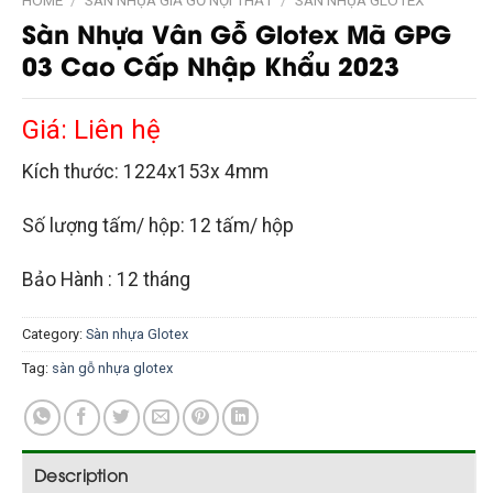
HOME
/
SÀN NHỰA GIẢ GỖ NỘI THẤT
/
SÀN NHỰA GLOTEX
Sàn Nhựa Vân Gỗ Glotex Mã GPG
03 Cao Cấp Nhập Khẩu 2023
Giá: Liên hệ
Kích thước: 1224x153x 4mm
Số lượng tấm/ hộp: 12 tấm/ hộp
Bảo Hành : 12 tháng
Category:
Sàn nhựa Glotex
Tag:
sàn gỗ nhựa glotex
Description