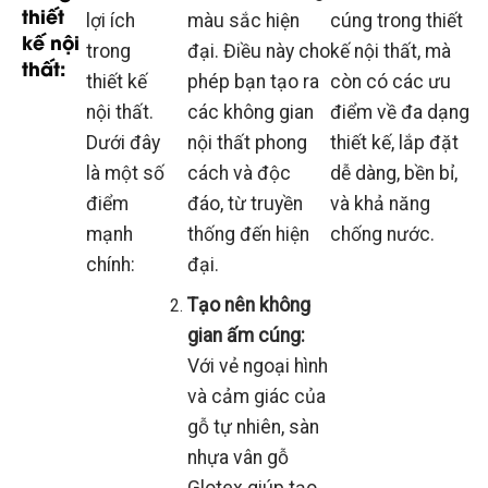
thiết
lợi ích
màu sắc hiện
cúng trong thiết
kế nội
trong
đại. Điều này cho
kế nội thất, mà
thất:
thiết kế
phép bạn tạo ra
còn có các ưu
nội thất.
các không gian
điểm về đa dạng
Dưới đây
nội thất phong
thiết kế, lắp đặt
là một số
cách và độc
dễ dàng, bền bỉ,
điểm
đáo, từ truyền
và khả năng
mạnh
thống đến hiện
chống nước.
chính:
đại.
Tạo nên không
gian ấm cúng:
Với vẻ ngoại hình
và cảm giác của
gỗ tự nhiên, sàn
nhựa vân gỗ