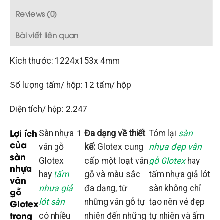
Reviews (0)
Bài viết liên quan
Kích thước: 1224x153x 4mm
Số lượng tấm/ hộp: 12 tấm/ hộp
Diện tích/ hộp: 2.247
Lợi ích
Sàn nhựa
Đa dạng về thiết
Tóm lại
sàn
của
vân gỗ
kế:
Glotex cung
nhựa đẹp vân
sàn
Glotex
cấp một loạt vân
gỗ Glotex
hay
nhựa
hay
tấm
gỗ và màu sắc
tấm nhựa giả lót
vân
nhựa giả
đa dạng, từ
sàn không chỉ
gỗ
Glotex
lót sàn
những vân gỗ tự
tạo nên vẻ đẹp
trong
có nhiều
nhiên đến những
tự nhiên và ấm