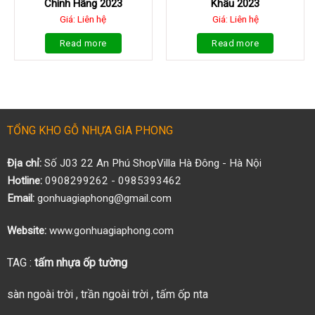
Chính Hãng 2023
Khẩu 2023
Giá: Liên hệ
Giá: Liên hệ
Read more
Read more
TỔNG KHO GỖ NHỰA GIA PHONG
Địa chỉ:
Số J03 22 An Phú ShopVilla Hà Đông - Hà Nội
Hotline:
0908299262 - 0985393462
Email:
gonhuagiaphong@gmail.com
Website:
www.gonhuagiaphong.com
TAG :
tấm nhựa ốp tường
sàn ngoài trời
,
trần ngoài trời
,
tấm ốp nta