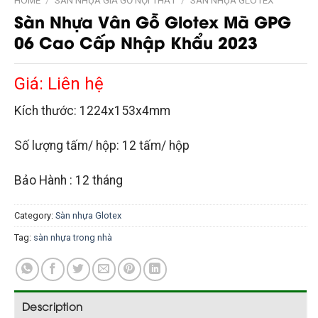
HOME
/
SÀN NHỰA GIẢ GỖ NỘI THẤT
/
SÀN NHỰA GLOTEX
Sàn Nhựa Vân Gỗ Glotex Mã GPG
06 Cao Cấp Nhập Khẩu 2023
Giá: Liên hệ
Kích thước: 1224x153x4mm
Số lượng tấm/ hộp: 12 tấm/ hộp
Bảo Hành : 12 tháng
Category:
Sàn nhựa Glotex
Tag:
sàn nhựa trong nhà
Description