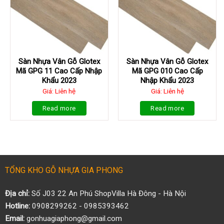
Sàn Nhựa Vân Gỗ Glotex
Sàn Nhựa Vân Gỗ Glotex
Mã GPG 11 Cao Cấp Nhập
Mã GPG 010 Cao Cấp
Khẩu 2023
Nhập Khẩu 2023
Giá: Liên hệ
Giá: Liên hệ
Read more
Read more
TỔNG KHO GỖ NHỰA GIA PHONG
Địa chỉ:
Số J03 22 An Phú ShopVilla Hà Đông - Hà Nội
Hotline:
0908299262 - 0985393462
Email:
gonhuagiaphong@gmail.com