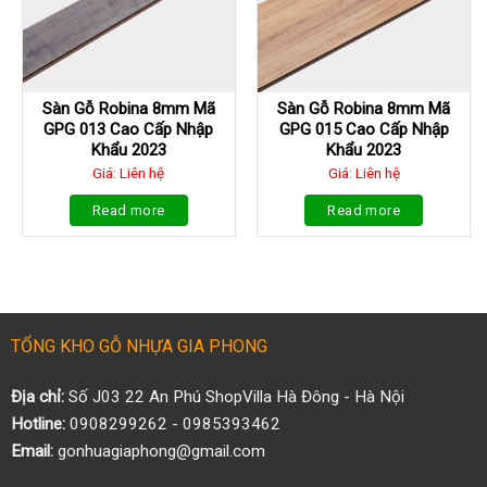
Sàn Gỗ Robina 8mm Mã
Sàn Gỗ Robina 8mm Mã
GPG 013 Cao Cấp Nhập
GPG 015 Cao Cấp Nhập
Khẩu 2023
Khẩu 2023
Giá: Liên hệ
Giá: Liên hệ
Read more
Read more
TỔNG KHO GỖ NHỰA GIA PHONG
Địa chỉ:
Số J03 22 An Phú ShopVilla Hà Đông - Hà Nội
Hotline:
0908299262 - 0985393462
Email:
gonhuagiaphong@gmail.com