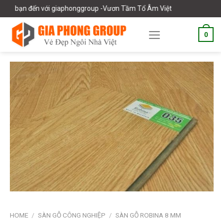
Skip
ạn đến với giaphonggroup -Vươn Tầm Tổ Âm Việt
to
content
0
HOME
/
SÀN GỖ CÔNG NGHIỆP
/
SÀN GỖ ROBINA 8 MM