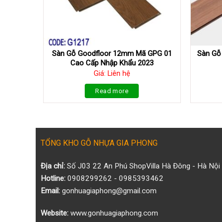
Sàn Gỗ Goodfloor 12mm Mã GPG 01
Sàn Gỗ
Cao Cấp Nhập Khẩu 2023
Giá: Liên hệ
Read more
TỔNG KHO GỖ NHỰA GIA PHONG
Địa chỉ:
Số J03 22 An Phú ShopVilla Hà Đông - Hà Nội
Hotline:
0908299262 - 0985393462
Email:
gonhuagiaphong@gmail.com
Website:
www.gonhuagiaphong.com