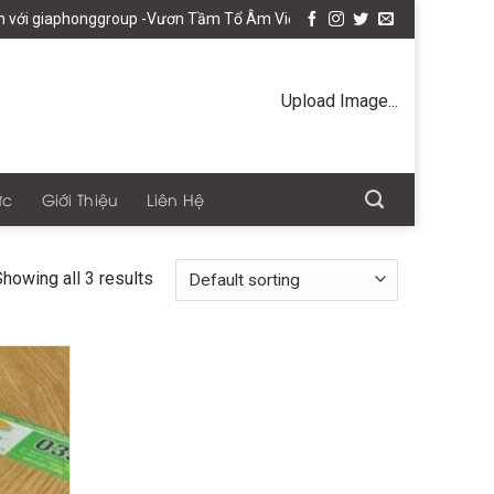
ới giaphonggroup -Vươn Tầm Tổ Âm Việt
Upload Image...
ức
Giới Thiệu
Liên Hệ
howing all 3 results