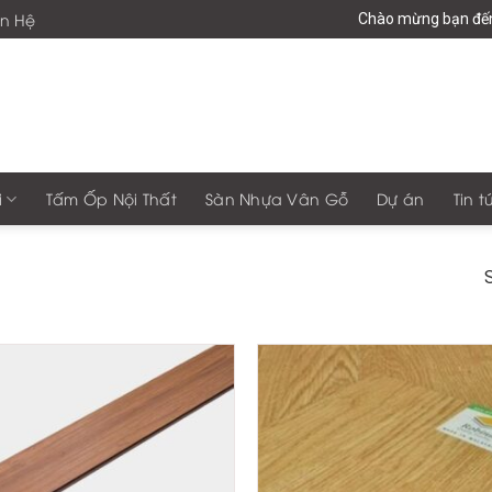
ên Hệ
Chào mừng bạn đến v
i
Tấm Ốp Nội Thất
Sàn Nhựa Vân Gỗ
Dự án
Tin t
S