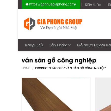
Skip
Kiến thức
Li
https://gonhuagiaphong.com/
to
content
Trang Chủ
Sản Phẩm
Gỗ Nhựa Ngoài Trờ
ván sàn gỗ công nghiệp
HOME
/
PRODUCTS TAGGED “VÁN SÀN GỖ CÔNG NGHIỆP”