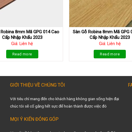
 Robina 8mm Mã GPG 014 Cao
Sàn Gỗ Robina 8mm Mã GPG 
Cấp Nhập Khẩu 2023
Cấp Nhập Khẩu 2023
Giá: Liên hệ
Giá: Liên hệ
Read more
Read more
GIỚI THIỆU VỀ CHÚNG TÔI
F
Với tiêu chí mang đến cho khách hàng không gian sống hiện đại
chúc tôi sẽ cố gắng hết sực để hoàn thành được việc đó
MỌI Ý KIẾN ĐÓNG GÓP