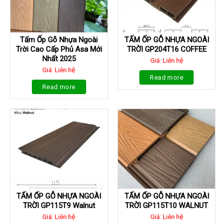
Tấm Ốp Gỗ Nhựa Ngoài
TẤM ỐP GỖ NHỰA NGOÀI
Trời Cao Cấp Phủ Asa Mới
TRỜI GP204T16 COFFEE
Nhất 2025
Giá: Liên hệ
Giá: Liên hệ
Read more
Read more
TẤM ỐP GỖ NHỰA NGOÀI
TẤM ỐP GỖ NHỰA NGOÀI
TRỜI GP115T9 Walnut
TRỜI GP115T10 WALNUT
Giá: Liên hệ
Giá: Liên hệ