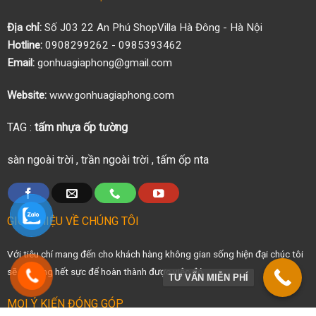
Địa chỉ:
Số J03 22 An Phú ShopVilla Hà Đông - Hà Nội
Hotline:
0908299262 - 0985393462
Email:
gonhuagiaphong@gmail.com
Website:
www.gonhuagiaphong.com
TAG :
tấm nhựa ốp tường
sàn ngoài trời
,
trần ngoài trời
,
tấm ốp nta
GIỚI THIỆU VỀ CHÚNG TÔI
Với tiêu chí mang đến cho khách hàng không gian sống hiện đại chúc tôi
sẽ cố gắng hết sực để hoàn thành được việc đó
TƯ VẤN MIỄN PHÍ
MỌI Ý KIẾN ĐÓNG GÓP