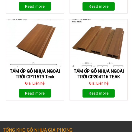
Read more
Read more
TẤM ỐP GỖ NHỰA NGOÀI
TẤM ỐP GỖ NHỰA NGOÀI
TRỜI GP115T9 Teak
TRỜI GP204T16 TEAK
Giá: Liên hệ
Giá: Liên hệ
Read more
Read more
TỔNG KHO GỖ NHỰA GIA PHONG