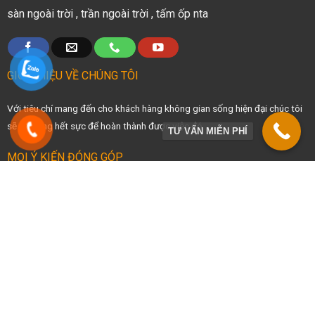
sàn ngoài trời
,
trần ngoài trời
,
tấm ốp nta
GIỚI THIỆU VỀ CHÚNG TÔI
Với tiêu chí mang đến cho khách hàng không gian sống hiện đại chúc tôi
sẽ cố gắng hết sực để hoàn thành được việc đó
TƯ VẤN MIỄN PHÍ
MỌI Ý KIẾN ĐÓNG GÓP
Xin gửi về hòm thư gonhuagiaphong@gmail.com hoặc số điện thoại:
0908299262
FANPAGE FACEBOOK
Copyright 2026 ©
Gonhuagiaphong.com