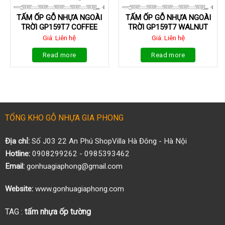
TẤM ỐP GỖ NHỰA NGOÀI
TẤM ỐP GỖ NHỰA NGOÀI
TRỜI GP159T7 COFFEE
TRỜI GP159T7 WALNUT
Giá: Liên hệ
Giá: Liên hệ
Read more
Read more
TỔNG KHO GỖ NHỰA GIA PHONG
Địa chỉ:
Số J03 22 An Phú ShopVilla Hà Đông - Hà Nội
Hotline:
0908299262 - 0985393462
Email:
gonhuagiaphong@gmail.com
Website:
www.gonhuagiaphong.com
TAG :
tấm nhựa ốp tường