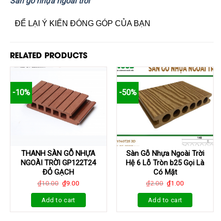
Sàn gỗ nhựa ngoài trời
ĐỂ LẠI Ý KIẾN ĐÓNG GÓP CỦA BẠN
RELATED PRODUCTS
-10%
-50%
THANH SÀN GỖ NHỰA
Sàn Gỗ Nhựa Ngoài Trời
NGOÀI TRỜI GP122T24
Hệ 6 Lỗ Tròn b25 Gọi Là
ĐỎ GẠCH
Có Mặt
₫
10.00
₫
9.00
₫
2.00
₫
1.00
Add to cart
Add to cart