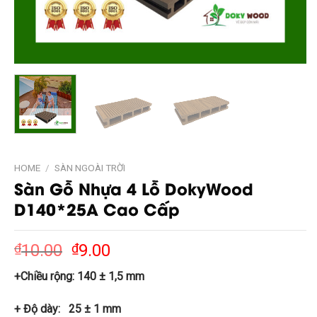
HOME
/
SÀN NGOÀI TRỜI
Sàn Gỗ Nhựa 4 Lỗ DokyWood
D140*25A Cao Cấp
₫
10.00
₫
9.00
+Chiều rộng: 140 ± 1,5 mm
+ Độ dày: 25 ± 1 mm