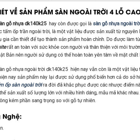
NÉT VỀ SẢN PHẨM SÀN NGOÀI TRỜI 4 LỖ CAO
sàn gỗ nhựa dk140k25
hay còn được gọi là
sàn gỗ nhựa ngoài trờ
 tấm ốp trần ngoài trời, là một vật liệu được sản xuất từ nguyên 
ụ gia cần thiết để tạo thành sản phẩm hoàn chỉnh. Do được làm t
ite
rất an toàn với sức khỏe con người và thân thiện với môi trư
ật Bản nên người sử dụng có thể hoàn toàn yên tâm về mặt chất 
àn gỗ nhựa ngoài trời dk140k25 hiện nay vẫn còn là một vật liệu 
hiện nay sản phẩm này lại được sử dụng phổ biến hơn cả do sở hữ
m ốp sàn ngoài
trời
ra đời đã khắc phục được các nhược điểm này
 thể sản xuất số lượng lớn với nhiều hình dáng, mẫu mã khác nha
ông kém phần sang trọng so với gỗ tự nhiên.
 Nghệ
:
n.