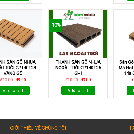
-10%
NH SÀN GỖ NHỰA
THANH SÀN GỖ NHỰA
Sàn Gỗ
I TRỜI GP140T23
NGOÀI TRỜI GP140T25
Mã Hot
VÀNG GỖ
GHI
140 
₫
10.00
₫
9.00
₫
10.00
₫
9.00
G
Add to cart
Add to cart
GIỚI THIỆU VỀ CHÚNG TÔI
F