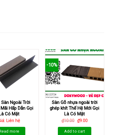
-10%
 Sàn Ngoài Trời
Sàn Gỗ nhựa ngoài trời
 Mãi Hấp Dẫn Gọi
ghép khít Thế Hệ Mới Gọi
Là Có Mặt
Là Có Mặt
iá: Liên hệ
₫
10.00
₫
9.00
Read more
Add to cart