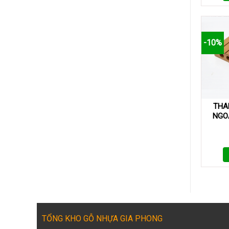
-10%
THA
NGOÀ
TỔNG KHO GỖ NHỰA GIA PHONG