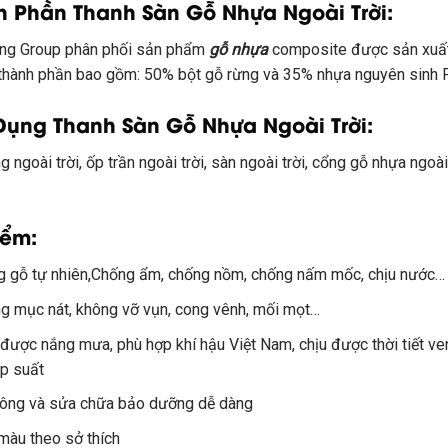
h Phần
Thanh Sàn Gỗ Nhựa Ngoài Trời
:
ng Group phân phối sản phẩm
gỗ nhựa
composite được sản xuất 
thành phần bao gồm: 50% bột gỗ rừng và 35% nhựa nguyên sinh P
Dụng
Thanh Sàn Gỗ Nhựa Ngoài Trời
:
 ngoài trời, ốp trần ngoài trời, sàn ngoài trời, cổng gỗ nhựa ngoài
iểm:
g gỗ tự nhiên,Chống ẩm, chống nồm, chống nấm mốc, chịu nước…
g mục nát, không vỡ vụn, cong vênh, mối mọt…
 được nắng mưa, phù hợp khí hậu Việt Nam, chịu được thời tiết ven
áp suất
công và sửa chữa bảo dưỡng dễ dàng
màu theo sở thích