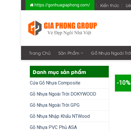
Skip
Kiến thức
Li
https://gonhuagiaphong.com/
to
content
Trang Chủ
Sản Phẩm
Gỗ Nhựa Ngoài Trờ
Danh mục sản phẩm
-10%
Cửa Gỗ Nhựa Composite
Gỗ Nhựa Ngoài Trời DOKYWOOD
Gỗ Nhựa Ngoài Trời GPG
Gỗ Nhựa Nhập Khẩu NTWood
Gỗ Nhựa PVC Phủ ASA