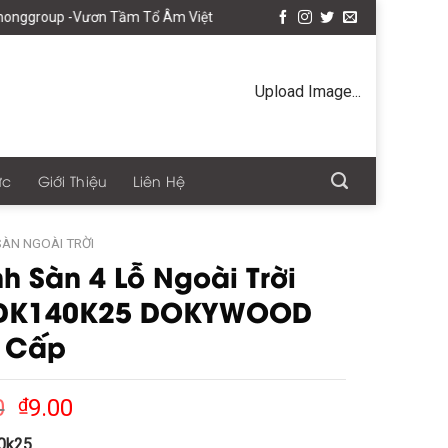
oup -Vươn Tầm Tổ Âm Việt
Upload Image...
ức
Giới Thiệu
Liên Hệ
SÀN NGOÀI TRỜI
h Sàn 4 Lỗ Ngoài Trời
DK140K25 DOKYWOOD
 Cấp
0
₫
9.00
0k25