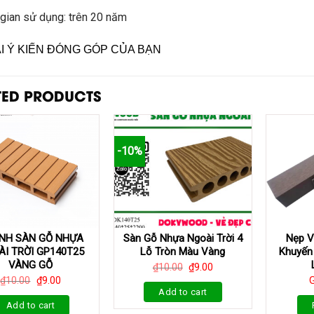
 gian sử dụng: trên 20 năm
ẠI Ý KIẾN ĐÓNG GÓP CỦA BẠN
TED PRODUCTS
-10%
NH SÀN GỖ NHỰA
Sàn Gỗ Nhựa Ngoài Trời 4
Nẹp V
I TRỜI GP140T25
Lỗ Tròn Màu Vàng
Khuyến
VÀNG GỖ
₫
10.00
₫
9.00
₫
10.00
₫
9.00
G
Add to cart
Add to cart