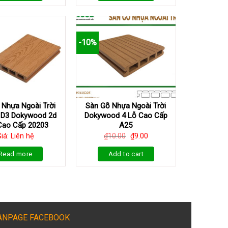
-10%
 Nhựa Ngoài Trời
Sàn Gỗ Nhựa Ngoài Trời
 D3 Dokywood 2d
Dokywood 4 Lỗ Cao Cấp
Cao Cấp 20203
A25
iá: Liên hệ
₫
10.00
₫
9.00
Read more
Add to cart
ANPAGE FACEBOOK