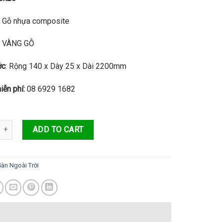
: Gỗ nhựa composite
VÀNG GỖ
ớc
: Rộng 140 x Dày 25 x Dài 2200mm
iễn phí:
08 6929 1682
n 4 Lỗ Ngoài Trời Mã DK140K25 DOKYWOOD Cao Cấp quantity
ADD TO CART
Sàn Ngoài Trời