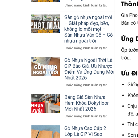
Thàn
ở
Chức năng bình luận bị tắt
5
Gia Pho
Điều
Sàn gỗ nhựa ngoài trời
Bạn
Bản có 
– Giải pháp đẹp, bền,
Lên
không lo mối mọt –
Biết
Sàn Nhựa Vân Gỗ – Gỗ
Ứng 
Khi
nhựa ngoài trời
Sử
Dụng
ở
Chức năng bình luận bị tắt
Ốp tường
Tấm
Sàn
trời…
Ốp
gỗ
Gỗ Nhựa Ngoài Trời Là
Gỗ
nhựa
Gì? Báo Giá, Ưu Nhược
Nhựa
ngoài
Ưu Đ
Điểm Và Ứng Dụng Mới
Ngoài
trời
Nhất 2026
Trời
–
Giốn
Giải
ở
Chức năng bình luận bị tắt
pháp
Gỗ
Khôn
đẹp,
Nhựa
Bảng Giá Sàn Nhựa
bền,
Ngoài
Hèm Khóa Dokyfloor
Chịu
không
Trời
Mới Nhất 2026
lo
Là
độ, 
mối
ở
Chức năng bình luận bị tắt
Gì?
mọt
Bảng
Báo
Thi 
–
Giá
Giá,
Gỗ Nhựa Cao Cấp 2
Sàn
Sàn
Ưu
Lớp Là Gì? Vì Sao
Sơn 
Nhựa
Nhựa
Nhược