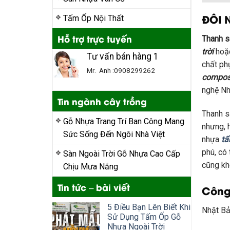
ĐÔI 
Tấm Ốp Nội Thất
Hỗ trợ trực tuyến
Thanh 
trời
hoặc
Tư vấn bán hàng 1
chất ph
Mr. Anh :0908299262
compos
nghệ Nh
Tin ngành cây trồng
Thanh s
Gỗ Nhựa Trang Trí Ban Công Mang
nhưng, 
Sức Sống Đến Ngôi Nhà Việt
nhựa
tấ
phú, có
Sàn Ngoài Trời Gỗ Nhựa Cao Cấp
cũng kh
Chịu Mưa Nắng
Tin tức – bài viết
Công
5 Điều Bạn Lên Biết Khi
Nhật Bả
Sử Dụng Tấm Ốp Gỗ
Nhựa Ngoài Trời