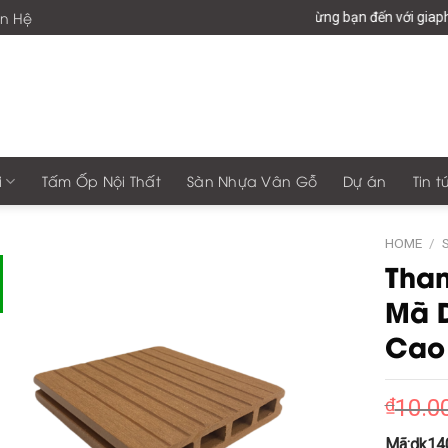
ên Hệ
Chào mừng bạn đến với giaphonggr
i
Tấm Ốp Nội Thất
Sàn Nhựa Vân Gỗ
Dự án
Tin t
HOME
/
Than
Mã 
Cao
₫
10.0
Mã:dk14