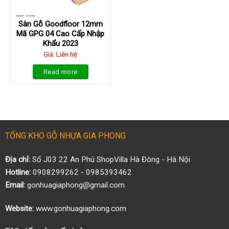
Sàn Gỗ Goodfloor 12mm
Mã GPG 04 Cao Cấp Nhập
Khẩu 2023
Giá: Liên hệ
Read more
TỔNG KHO GỖ NHỰA GIA PHONG
Địa chỉ:
Số J03 22 An Phú ShopVilla Hà Đông - Hà Nội
Hotline:
0908299262 - 0985393462
Email:
gonhuagiaphong@gmail.com
Website:
www.gonhuagiaphong.com