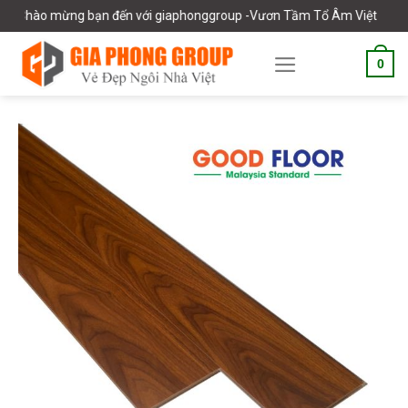
Skip
hào mừng bạn đến với giaphonggroup -Vươn Tầm Tổ Âm Việt
to
content
0