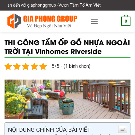
Skip
iaphonggroup -Vươn Tầm Tổ Âm Việt
to
content
0
THI CÔNG TẤM ỐP GỖ NHỰA NGOÀI
TRỜI TẠI Vinhomes Riverside
5/5 - (1 bình chọn)
NỘI DUNG CHÍNH CỦA BÀI VIẾT