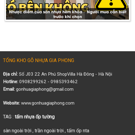
Nhược điểm của sàn nhựa hèm khóa – Người mua cần biết
trước khi chọn
TỔNG KHO GỖ NHỰA GIA PHONG
Địa chỉ:
Số J03 22 An Phú ShopVilla Hà Đông - Hà Nội
Hotline:
0908299262 - 0985393462
Email:
gonhuagiaphong@gmail.com
Website:
www.gonhuagiaphong.com
TAG :
tấm nhựa ốp tường
sàn ngoài trời
,
trần ngoài trời
,
tấm ốp nta