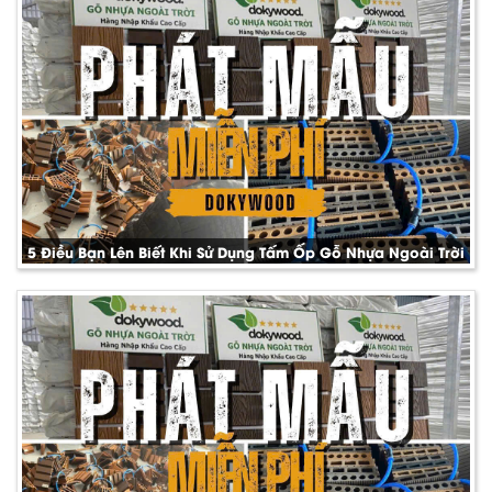
5 Điều Bạn Lên Biết Khi Sử Dụng Tấm Ốp Gỗ Nhựa Ngoài Trời