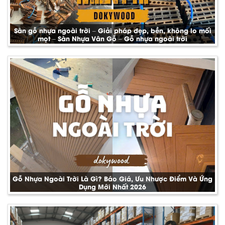
Sàn gỗ nhựa ngoài trời – Giải pháp đẹp, bền, không lo mối
mọt – Sàn Nhựa Vân Gỗ – Gỗ nhựa ngoài trời
Gỗ Nhựa Ngoài Trời Là Gì? Báo Giá, Ưu Nhược Điểm Và Ứng
Dụng Mới Nhất 2026