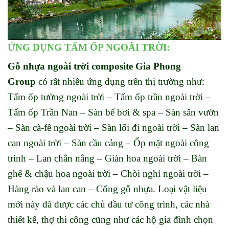
ỨNG DỤNG
TẤM ỐP NGOÀI TRỜI
:
Gỗ nhựa ngoài trời composite Gia Phong
Group
có rất nhiều ứng dụng trên thị trường như:
Tấm ốp tường ngoài trời – Tấm ốp trần ngoài trời –
Tấm ốp Trần Nan – Sàn bể bơi & spa – Sàn sân vườn
– Sàn cà-fê ngoài trời – Sàn lối đi ngoài trời – Sàn lan
can ngoài trời – Sàn cầu cảng – Ốp mặt ngoài công
trình – Lan chắn nắng – Giàn hoa ngoài trời – Bàn
ghế & chậu hoa ngoài trời – Chòi nghỉ ngoài trời –
Hàng rào và lan can – Cổng gỗ nhựa. Loại vật liệu
mới này đã được các chủ đầu tư công trình, các nhà
thiết kế, thợ thi công cũng như các hộ gia đình chọn