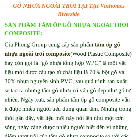
GỖ NHƯA NGOÀI TRỜI TẠI TẠI Vinhomes
Riverside
SẢN PHẨM TẤM ỐP GỖ NHỰA NGOÀI TRỜI
COMPOSITE:
Gia Phong Group cung cấp sản phẩm
tấm ốp
gỗ
nhựa ngoà
i trời composite
(Wood Plastic Composite)
hay còn gọi là “gỗ nhựa tổng hợp WPC” là một vật
liệu mới được cấu tạo từ chất liệu là 70% bột gỗ và
30% nhựa nguyên sinh PVC, sau quá trình sản xuất
sẽ tạo ra những tấm gỗ nhựa có vân gỗ đẹp như gỗ tự
nhiên. Ngày xưa, sản phẩm tấm ốp gỗ composite vẫn
ít được nhiều người tiêu dùng quan tâm. Nhưng trong
thời gần đây, vật liệu mới này nổi lên như một cơn
sóng ngày càng được nhiều người biết đến vì những
điểm vượt trội của tấm gỗ nhựa composite so với các