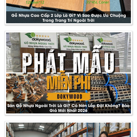
Gỗ Nhựa Cao Cấp 2 Lớp Là Gì? Vì Sao Được Ưa Chuộng
Trong Trang Trí Ngoài Trời
Sàn Gỗ Nhựa Ngoài Trời Là Gì? Có Nên Lắp Đặt Không? Báo
Giá Mới Nhất 2026