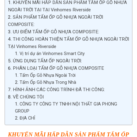
KHUYẾN MÃI HẤP DẪN SẢN PHẨM TẤM ỐP GỖ NHƯA
NGOÀI TRỜI TẠI TẠI Vinhomes Riverside
SẢN PHẨM TẤM ỐP GỖ NHỰA NGOÀI TRỜI
COMPOSITE:
ƯU ĐIỂM TẤM ỐP GỖ NHỰA COMPOSITE:
THI CÔNG HOÀN THIỆN TẤM ỐP GỖ NHỰA NGOÀI TRỜI
TẠI Vinhomes Riverside
Vị trí dự án Vinhomes Smart City
ỨNG DỤNG TẤM ỐP NGOÀI TRỜI:
PHÂN LOẠI TẤM ỐP GỖ NHỰA COMPOSITE
Tấm Ốp Gỗ Nhựa Ngoài Trời
Tấm Ốp Gỗ Nhựa Trong Nhà
HÌNH ẢNH CÁC CÔNG TRÌNH ĐÃ THI CÔNG:
VỀ CHÚNG TÔI
CÔNG TY CÔNG TY TNHH NỘI THẤT GIA PHONG
GROUP
ĐỊA CHỈ
KHUYẾN MÃI HẤP DẪN
SẢN PHẨM TẤM ỐP