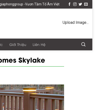
ơn Tầm Tổ Âm Việt
Upload Image...
ức
Giới Thiệu
Liên Hệ
omes Skylake