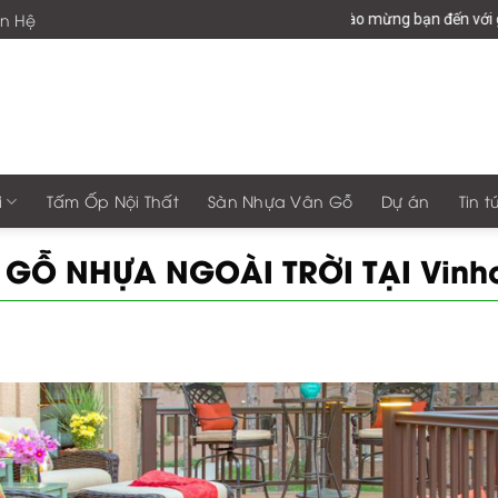
ên Hệ
Chào mừng bạn đến với giaphonggroup -Vư
i
Tấm Ốp Nội Thất
Sàn Nhựa Vân Gỗ
Dự án
Tin t
GỖ NHỰA NGOÀI TRỜI TẠI Vinh