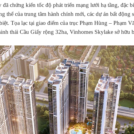
 chứng kiến ​​tốc độ phát triển mạng lưới hạ tầng, đặc bi
tổng thể của trung tâm hành chính mới, các dự án bất động
c biệt. Tọa lạc tại giao điểm của trục Phạm Hùng – Phạ
sinh thái Cầu Giấy rộng 32ha, Vinhomes Skylake sở hữu b