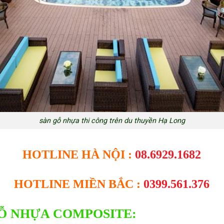
sàn gỗ nhựa thi công trên du thuyền Hạ Long
HOTLINE HÀ NỘI :
08.6929.1682
HOTLINE MIỀN BẮC :
0399.561.376
Ỗ NHỰA COMPOSITE: