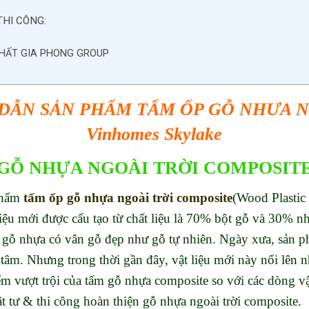
THI CÔNG:
THẤT GIA PHONG GROUP
 DẪN
SẢN PHẨM TẤM ỐP GỖ NHƯA NG
Vinhomes Skylake
GỖ NHỰA NGOÀI TRỜI COMPOSITE
phẩm
tấm ốp
gỗ nhựa ngoà
i trời composite
(Wood Plastic
iệu mới được cấu tạo từ chất liệu là 70% bột gỗ và 30% 
ấm gỗ nhựa có vân gỗ đẹp như gỗ tự nhiên. Ngày xưa, sản 
tâm. Nhưng trong thời gần đây, vật liệu mới này nổi lên
ểm vượt trội của tấm gỗ nhựa composite so với các dòng v
tư & thi công hoàn thiện gỗ nhựa ngoài trời composite.