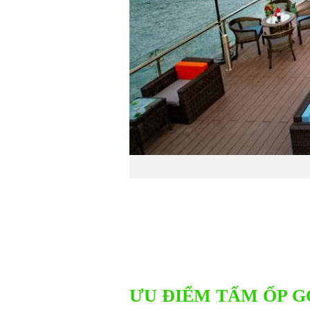
ƯU ĐIỂM TẤM ỐP G