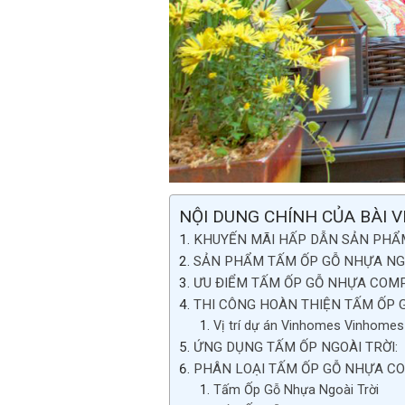
NỘI DUNG CHÍNH CỦA BÀI V
KHUYẾN MÃI HẤP DẪN SẢN PHẨM 
SẢN PHẨM TẤM ỐP GỖ NHỰA NGO
ƯU ĐIỂM TẤM ỐP GỖ NHỰA COMP
THI CÔNG HOÀN THIỆN TẤM ỐP GỖ
Vị trí dự án Vinhomes Vinhomes
ỨNG DỤNG TẤM ỐP NGOÀI TRỜI:
PHÂN LOẠI TẤM ỐP GỖ NHỰA C
Tấm Ốp Gỗ Nhựa Ngoài Trời