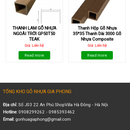
THANH LAM GỖ NHỰA
Thanh Hộp Gỗ Nhựa
NGOÀI TRỜI GP50T50
35*35 Thanh Dài 3000 Gỗ
TEAK
Nhựa Composite
Giá: Liên hệ
Giá: Liên hệ
Read more
Read more
TỔNG KHO GỖ NHỰA GIA PHONG
Địa chỉ:
Số J03 22 An Phú ShopVilla Hà Đông - Hà Nội
Hotline:
0908299262 - 0985393462
Email:
gonhuagiaphong@gmail.com