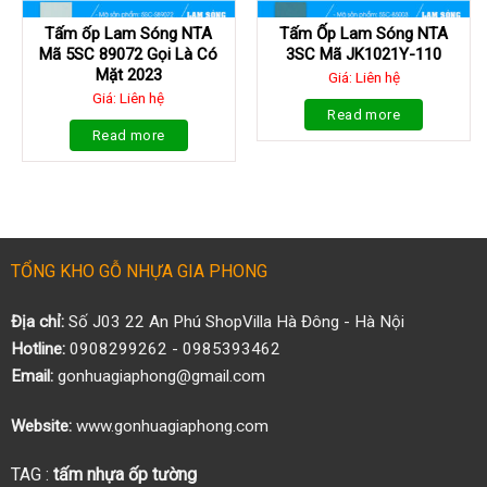
Tấm ốp Lam Sóng NTA
Tấm Ốp Lam Sóng NTA
Mã 5SC 89072 Gọi Là Có
3SC Mã JK1021Y-110
Mặt 2023
Giá: Liên hệ
Giá: Liên hệ
Read more
Read more
TỔNG KHO GỖ NHỰA GIA PHONG
Địa chỉ:
Số J03 22 An Phú ShopVilla Hà Đông - Hà Nội
Hotline:
0908299262 - 0985393462
Email:
gonhuagiaphong@gmail.com
Website:
www.gonhuagiaphong.com
TAG :
tấm nhựa ốp tường