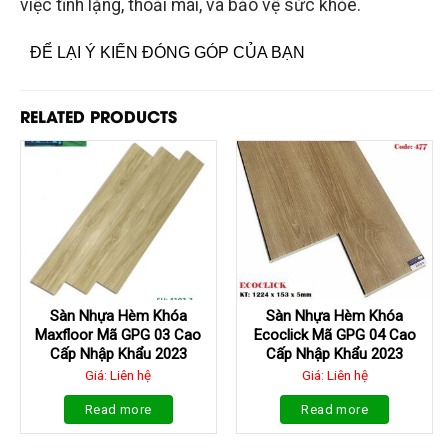
việc tĩnh lặng, thoải mái, và bảo vệ sức khỏe.
ĐỂ LẠI Ý KIẾN ĐÓNG GÓP CỦA BẠN
RELATED PRODUCTS
Sàn Nhựa Hèm Khóa
Sàn Nhựa Hèm Khóa
Maxfloor Mã GPG 03 Cao
Ecoclick Mã GPG 04 Cao
Cấp Nhập Khẩu 2023
Cấp Nhập Khẩu 2023
Giá: Liên hệ
Giá: Liên hệ
Read more
Read more