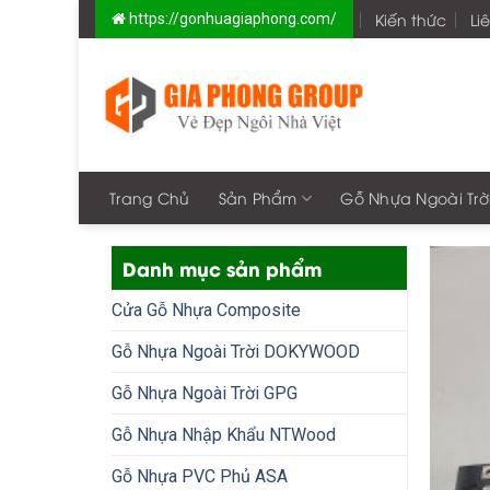
Skip
Kiến thức
Li
https://gonhuagiaphong.com/
to
content
Trang Chủ
Sản Phẩm
Gỗ Nhựa Ngoài Trờ
Danh mục sản phẩm
Cửa Gỗ Nhựa Composite
Gỗ Nhựa Ngoài Trời DOKYWOOD
Gỗ Nhựa Ngoài Trời GPG
Gỗ Nhựa Nhập Khẩu NTWood
Gỗ Nhựa PVC Phủ ASA