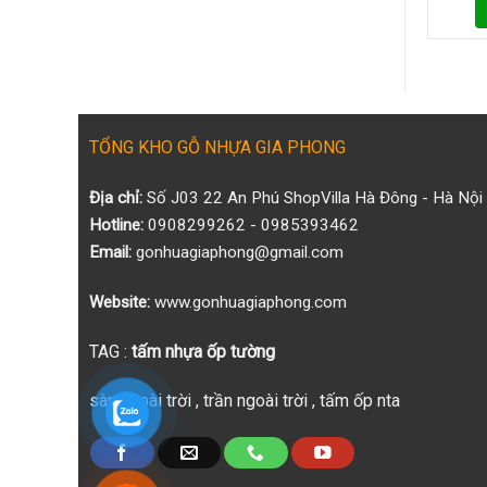
Lớp
Là
Gì?
Vì
Sao
Được
Ưa
Chuộng
TỔNG KHO GỖ NHỰA GIA PHONG
Trong
Trang
Trí
Địa chỉ:
Số J03 22 An Phú ShopVilla Hà Đông - Hà Nội
Ngoài
Hotline:
0908299262 - 0985393462
Trời
Email:
gonhuagiaphong@gmail.com
Website:
www.gonhuagiaphong.com
TAG :
tấm nhựa ốp tường
sàn ngoài trời
,
trần ngoài trời
,
tấm ốp nta