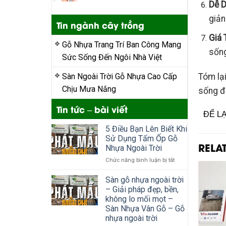
Dễ D
giản
Tin ngành cây trồng
Giá T
Gỗ Nhựa Trang Trí Ban Công Mang
sống
Sức Sống Đến Ngôi Nhà Việt
Tóm lại
Sàn Ngoài Trời Gỗ Nhựa Cao Cấp
Chịu Mưa Nắng
sống đ
Tin tức – bài viết
ĐỂ L
5 Điều Bạn Lên Biết Khi
Sử Dụng Tấm Ốp Gỗ
RELA
Nhựa Ngoài Trời
ở
Chức năng bình luận bị tắt
5
Điều
Sàn gỗ nhựa ngoài trời
Bạn
– Giải pháp đẹp, bền,
Lên
không lo mối mọt –
Biết
Sàn Nhựa Vân Gỗ – Gỗ
Khi
nhựa ngoài trời
Sử