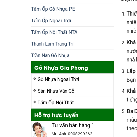
Tấm Ốp Gỗ Nhựa PE
Thiế
Tấm Ốp Ngoài Trời
nhiê
nhiê
Tấm Ốp Nội Thất NTA
Khả
Thanh Lam Trang Trí
nước
Trần Nan Gỗ Nhựa
nhà 
Gỗ Nhựa Gia Phong
Lắp 
Gỗ Nhựa Ngoài Trời
Bạn 
Sàn Nhựa Vân Gỗ
Khả
tiến
Tấm Ốp Nội Thất
Đa 
Hỗ trợ trực tuyến
màu 
Tư vấn bán hàng 1
theo
Mr. Anh :0908299262