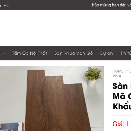
ên Hệ
Chào mừng bạn đến với giaph
i
Tấm Ốp Nội Thất
Sàn Nhựa Vân Gỗ
Dự án
Tin t
HOME
/
VIVA
Sàn
Mã 
Khẩ
Giá: L