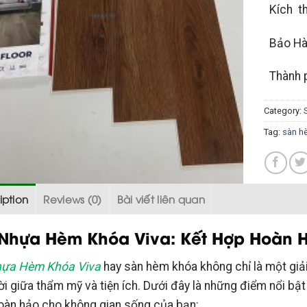
Kích th
Bảo Hàn
Thành p
Category:
Tag:
sàn h
iption
Reviews (0)
Bài viết liên quan
Nhựa Hèm Khóa Viva: Kết Hợp Hoàn H
hựa Hèm Khóa Viva
hay sàn hèm khóa không chỉ là một giải
ời giữa thẩm mỹ và tiện ích. Dưới đây là những điểm nổi bật
oàn hảo cho không gian sống của bạn: