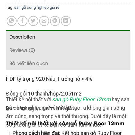
Tag:
sàn gỗ công nghiệp giá rẻ
Description
Reviews (0)
Bài viết liên quan
HDF tỷ trọng 920 Nâu, trưởng nở < 4%
Đóng gói 10 thanh/hộp/2.051m2
Thiết kế nội thất với
sàn gỗ Ruby Floor 12mm
hay sàn
gỗ công nghiệp giá rẻ có thể tạo ra không gian sống
Bảo hành ngập nước 168 giờ
ấm cúng, sang trọng và thời thượng. Dưới đây là một
Thiết kế nội thất với sàn gỗ Ruby Floor 12mm
số ý tưởng thiết kế bạn có thể tham khảo:
Phong cách hiện đại:
Kết hợp sàn gỗ Ruby Floor