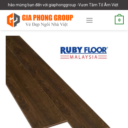
Skip
hào mừng bạn đến với giaphonggroup -Vươn Tầm Tổ Âm Việt
to
content
0