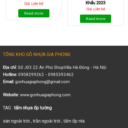
Khẩu 2023
Giá: Liên hệ
Giá: Liên hệ
Read more
Read more
TỔNG KHO GỖ NHỰA GIA PHONG
Địa chỉ:
Số J03 22 An Phú ShopVilla Hà Đông - Hà Nội
Hotline:
0908299262 - 0985393462
Email:
gonhuagiaphong@gmail.com
Website:
www.gonhuagiaphong.com
TAG :
tấm nhựa ốp tường
sàn ngoài trời
,
trần ngoài trời
,
tấm ốp nta