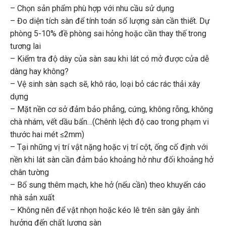
– Chọn sản phẩm phù hợp với nhu cầu sử dụng
– Đo diện tích sàn để tính toán số lượng sàn cần thiết. Dự
phòng 5-10% đề phòng sai hỏng hoặc cần thay thế trong
tương lai
– Kiểm tra độ dày của sàn sau khi lát có mở được cửa dễ
dàng hay không?
– Vệ sinh sàn sạch sẽ, khô ráo, loại bỏ các rác thải xây
dựng
– Mặt nền cơ sở đảm bảo phẳng, cứng, không rỗng, không
chà nhám, vết dầu bẩn…(Chênh lệch độ cao trong phạm vi
thước hai mét ≤2mm)
– Tại những vị trí vật nặng hoặc vị trí cột, ống cố định với
nền khi lát sàn cần đảm bảo khoảng hở như đối khoảng hở
chân tường
– Bổ sung thêm mạch, khe hở (nếu cần) theo khuyến cáo
nhà sản xuất
– Không nên để vật nhọn hoặc kéo lê trên sàn gây ảnh
hưởng đến chất lượng sàn