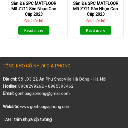
Sàn Đá SPC MATFLOOR
Sàn Đá SPC MATFLOOR
Mã Z711 Sàn Nhựa Cao
Mã Z721 Sàn Nhựa Cao
Cấp 2023
Cấp 2023
Giá: Liên hệ
Giá: Liên hệ
Read more
Read more
TỔNG KHO GỖ NHỰA GIA PHONG
Địa chỉ:
Số J03 22 An Phú ShopVilla Hà Đông - Hà Nội
Hotline:
0908299262 - 0985393462
Email:
gonhuagiaphong@gmail.com
Website:
www.gonhuagiaphong.com
TAG :
tấm nhựa ốp tường