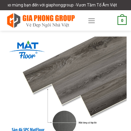
Skip
o mừng bạn đến với giaphonggroup -Vươn Tầm Tổ Âm Việt
to
content
0