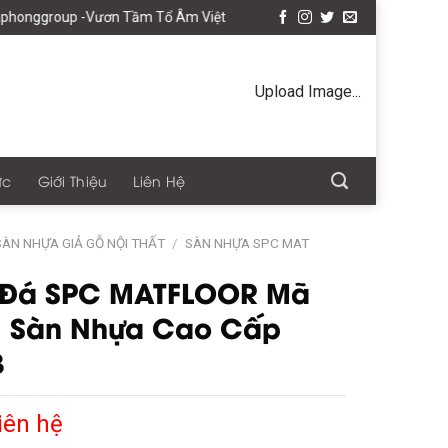
oup -Vươn Tầm Tổ Âm Việt
Upload Image...
ức
Giới Thiệu
Liên Hệ
SÀN NHỰA GIẢ GỖ NỘI THẤT
/
SÀN NHỰA SPC MAT
 Đá SPC MATFLOOR Mã
1 Sàn Nhựa Cao Cấp
3
iên hệ