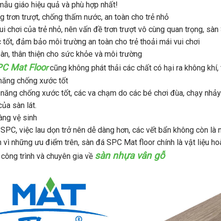
mẫu giáo hiệu quả và phù hợp nhất!
 trơn trượt, chống thấm nước, an toàn cho trẻ nhỏ
vui chơi của trẻ nhỏ, nên vấn đề trơn trượt vô cùng quan trọng, s
 tốt, đảm bảo môi trường an toàn cho trẻ thoải mái vui chơi
àn, thân thiện cho sức khỏe và môi trường
PC Mat Floo
r
cũng không phát thải các chất có hại ra không khí
ăng chống xước tốt
 năng chống xước tốt, các va chạm do các bé chơi đùa, chạy nhả
ủa sàn lát.
ng vệ sinh
SPC, việc lau dọn trở nên dễ dàng hơn, các vết bẩn không còn là nỗ
 vì những ưu điểm trên, sàn đá SPC Mat floor chính là vật liệu h
sàn nhựa vân gỗ
 công trình và chuyên gia về