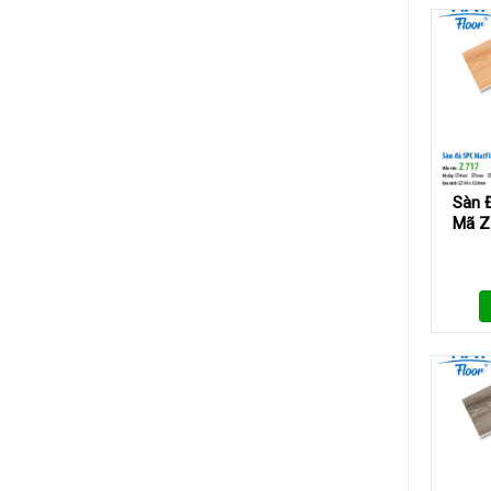
Lớp
Là
Gì?
Vì
Sao
Được
Ưa
Chuộng
Trong
Trang
Trí
Sàn 
Ngoài
Mã Z
Trời