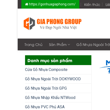
Skip
Kiến thức
Li
https://gonhuagiaphong.com/
to
content
Trang Chủ
Sản Phẩm
Gỗ Nhựa Ngoài Trờ
Danh mục sản phẩm
Cửa Gỗ Nhựa Composite
Gỗ Nhựa Ngoài Trời DOKYWOOD
Gỗ Nhựa Ngoài Trời GPG
Gỗ Nhựa Nhập Khẩu NTWood
Gỗ Nhựa PVC Phủ ASA