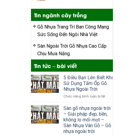
Tin ngành cây trồng
Gỗ Nhựa Trang Trí Ban Công Mang
Sức Sống Đến Ngôi Nhà Việt
Sàn Ngoài Trời Gỗ Nhựa Cao Cấp
Chịu Mưa Nắng
Tin tức – bài viết
5 Điều Bạn Lên Biết Khi
Sử Dụng Tấm Ốp Gỗ
Nhựa Ngoài Trời
ở
Chức năng bình luận bị tắt
5
Điều
Sàn gỗ nhựa ngoài trời
Bạn
– Giải pháp đẹp, bền,
Lên
không lo mối mọt –
Biết
Sàn Nhựa Vân Gỗ – Gỗ
Khi
nhựa ngoài trời
Sử