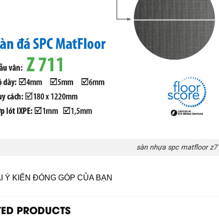
sàn nhựa spc matfloor z7
ẠI Ý KIẾN ĐÓNG GÓP CỦA BẠN
TED PRODUCTS