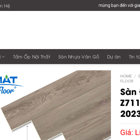
ên Hệ
Chào mừng bạn đến với giaphonggr
i
Tấm Ốp Nội Thất
Sàn Nhựa Vân Gỗ
Dự án
Tin t
HOME
/
FLOOR
Sàn
Z71
202
Giá: L