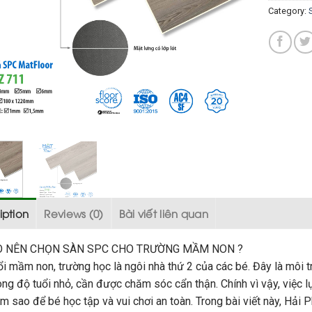
Category:
iption
Reviews (0)
Bài viết liên quan
O NÊN CHỌN SÀN SPC CHO TRƯỜNG MẦM NON ?
ổi mầm non, trường học là ngôi nhà thứ 2 của các bé. Đây là môi tr
ong độ tuổi nhỏ, cần được chăm sóc cẩn thận. Chính vì vậy, việc 
àm sao để bé học tập và vui chơi an toàn. Trong bài viết này, Hải