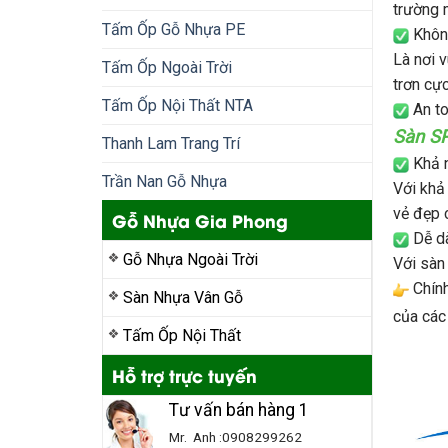
trường 
Tấm Ốp Gỗ Nhựa PE
Không
Là nơi 
Tấm Ốp Ngoài Trời
trơn cực
Tấm Ốp Nội Thất NTA
An to
Sàn S
Thanh Lam Trang Trí
Khả n
Trần Nan Gỗ Nhựa
Với khả
vẻ đẹp c
Gỗ Nhựa Gia Phong
Dễ dà
Gỗ Nhựa Ngoài Trời
Với sàn 
Chính
Sàn Nhựa Vân Gỗ
của các
Tấm Ốp Nội Thất
Hỗ trợ trực tuyến
Tư vấn bán hàng 1
Mr. Anh :0908299262