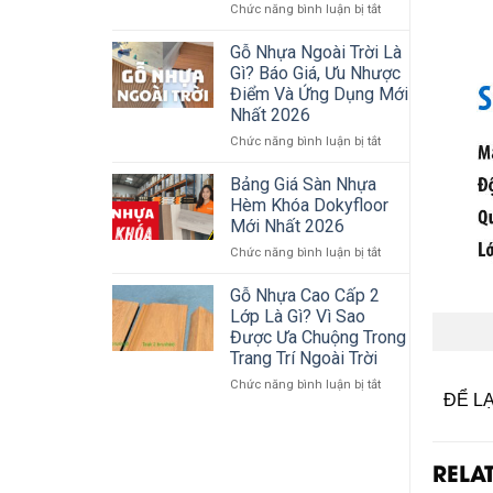
Dụng
ở
Chức năng bình luận bị tắt
Tấm
Sàn
Ốp
gỗ
Gỗ Nhựa Ngoài Trời Là
Gỗ
nhựa
Gì? Báo Giá, Ưu Nhược
Nhựa
ngoài
Điểm Và Ứng Dụng Mới
Ngoài
trời
Nhất 2026
Trời
–
Giải
ở
Chức năng bình luận bị tắt
pháp
Gỗ
đẹp,
Nhựa
Bảng Giá Sàn Nhựa
bền,
Ngoài
Hèm Khóa Dokyfloor
không
Trời
Mới Nhất 2026
lo
Là
mối
ở
Chức năng bình luận bị tắt
Gì?
mọt
Bảng
Báo
–
Giá
Giá,
Gỗ Nhựa Cao Cấp 2
Sàn
Sàn
Ưu
Lớp Là Gì? Vì Sao
Nhựa
Nhựa
Nhược
Được Ưa Chuộng Trong
Vân
Hèm
Điểm
Trang Trí Ngoài Trời
Gỗ
Khóa
Và
–
Dokyfloor
Ứng
ở
Chức năng bình luận bị tắt
ĐỂ L
Gỗ
Mới
Dụng
Gỗ
nhựa
Nhất
Mới
Nhựa
ngoài
2026
Nhất
Cao
trời
2026
Cấp
RELA
2