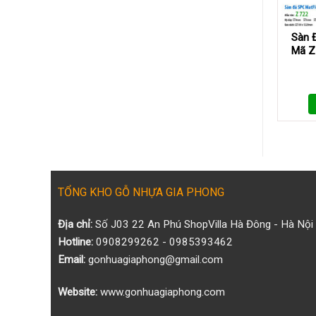
Sàn 
Mã Z
TỔNG KHO GỖ NHỰA GIA PHONG
Địa chỉ:
Số J03 22 An Phú ShopVilla Hà Đông - Hà Nội
Hotline:
0908299262 - 0985393462
Email:
gonhuagiaphong@gmail.com
Website:
www.gonhuagiaphong.com