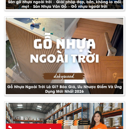
Sàn gỗ nhựa ngoài trời – Giải pháp đẹp, bền, không lo mối
mọt – Sàn Nhựa Vân Gỗ – Gỗ nhựa ngoài trời
Gỗ Nhựa Ngoài Trời Là Gì? Báo Giá, Ưu Nhược Điểm Và Ứng
Dụng Mới Nhất 2026