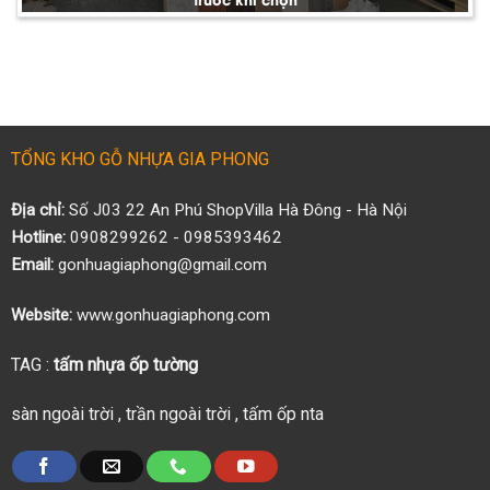
TỔNG KHO GỖ NHỰA GIA PHONG
Địa chỉ:
Số J03 22 An Phú ShopVilla Hà Đông - Hà Nội
Hotline:
0908299262 - 0985393462
Email:
gonhuagiaphong@gmail.com
Website:
www.gonhuagiaphong.com
TAG :
tấm nhựa ốp tường
sàn ngoài trời
,
trần ngoài trời
,
tấm ốp nta