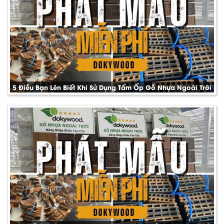
5 Điều Bạn Lên Biết Khi Sử Dụng Tấm Ốp Gỗ Nhựa Ngoài Trời