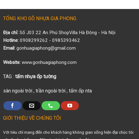
TỔNG KHO GỖ NHỰA GIA PHONG
Địa chỉ:
Số J03 22 An Phú ShopVilla Hà Đông - Hà Nội
Hotline:
0908299262 - 0985393462
Email:
gonhuagiaphong@gmail.com
Website:
www.gonhuagiaphong.com
TAG :
tấm nhựa ốp tường
sàn ngoài trời
,
trần ngoài trời
,
tấm ốp nta
GIỚI THIỆU VỀ CHÚNG TÔI
Với tiêu chí mang đến cho khách hàng không gian sống hiện đại chúc tôi