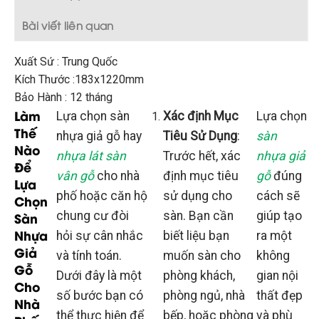
Bài viết liên quan
Xuất Sứ : Trung Quốc
Kích Thước :183x1220mm
Bảo Hành : 12 tháng
Làm
Lựa chọn sàn
Xác định Mục
Lựa chọn
Thế
nhựa giả gỗ hay
Tiêu Sử Dụng
:
sàn
Nào
nhựa lát sàn
Trước hết, xác
nhựa giả
Để
vân gỗ
cho nhà
định mục tiêu
gỗ
đúng
Lựa
phố hoặc căn hộ
sử dụng cho
cách sẽ
Chọn
Sàn
chung cư đòi
sàn. Bạn cần
giúp tạo
Nhựa
hỏi sự cân nhắc
biết liệu bạn
ra một
Giả
và tính toán.
muốn sàn cho
không
Gỗ
Dưới đây là một
phòng khách,
gian nội
Cho
số bước bạn có
phòng ngủ, nhà
thất đẹp
Nhà
thể thực hiện để
bếp, hoặc phòng
và phù