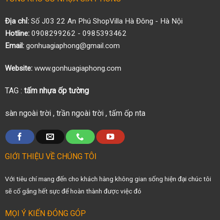
Địa chỉ:
Số J03 22 An Phú ShopVilla Hà Đông - Hà Nội
Hotline:
0908299262 - 0985393462
Email:
gonhuagiaphong@gmail.com
Website:
www.gonhuagiaphong.com
TAG :
tấm nhựa ốp tường
sàn ngoài trời
,
trần ngoài trời
,
tấm ốp nta
GIỚI THIỆU VỀ CHÚNG TÔI
Với tiêu chí mang đến cho khách hàng không gian sống hiện đại chúc tôi
sẽ cố gắng hết sực để hoàn thành được việc đó
MỌI Ý KIẾN ĐÓNG GÓP