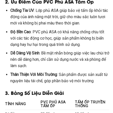
2. Ưu Điểm Của PVC Phủ ASA Tấm Ốp
Chống Tia UV
: Lớp phủ ASA giúp bảo vệ tấm ốp khỏi tác
động của ánh nắng mặt trời, giữ cho màu sắc luôn tươi
mới và không bị phai màu theo thời gian.
Độ Bền Cao
: PVC phủ ASA có khả năng chống chịu tốt
với các tác động cơ học, giúp sản phẩm không bị biến
dạng hay hư hại trong quá trình sử dụng.
Dễ Dàng Vệ Sinh
: Bề mặt nhẵn bóng giúp việc lau chùi trở
nên dễ dàng hơn, chỉ cần sử dụng nước và xà phòng để
làm sạch.
Thân Thiện Với Môi Trường
: Sản phẩm được sản xuất từ
nguyên liệu tái chế, góp phần bảo vệ môi trường.
3. Bảng Số Liệu Diễn Giải
PVC PHỦ ASA
TẤM ỐP TRUYỀN
TÍNH NĂNG
TẤM ỐP
THỐNG