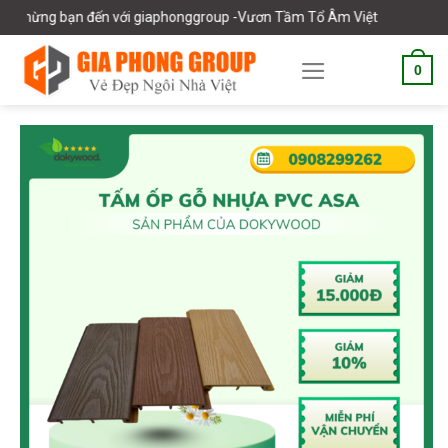
Skip
ng bạn đến với giaphonggroup -Vươn Tầm Tổ Âm Việt
to
content
0