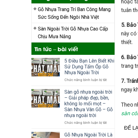
hoặc t
Gỗ Nhựa Trang Trí Ban Công Mang
tuân t
Sức Sống Đến Ngôi Nhà Việt
5. Bảo 
Sàn Ngoài Trời Gỗ Nhựa Cao Cấp
này có 
Chịu Mưa Nắng
thiết.
Tin tức – bài viết
6. Bảo
5 Điều Bạn Lên Biết Khi
trang t
Sử Dụng Tấm Ốp Gỗ
Nhựa Ngoài Trời
ở
Chức năng bình luận bị tắt
7. Trá
5
ngay kh
Điều
Sàn gỗ nhựa ngoài trời
Bạn
– Giải pháp đẹp, bền,
Lên
không lo mối mọt –
Theo n
Biết
Sàn Nhựa Vân Gỗ – Gỗ
Khi
sàn cô
nhựa ngoài trời
Sử
Dụng
ở
Chức năng bình luận bị tắt
Tấm
ĐỂ L
Sàn
Ốp
gỗ
Gỗ Nhựa Ngoài Trời Là
Gỗ