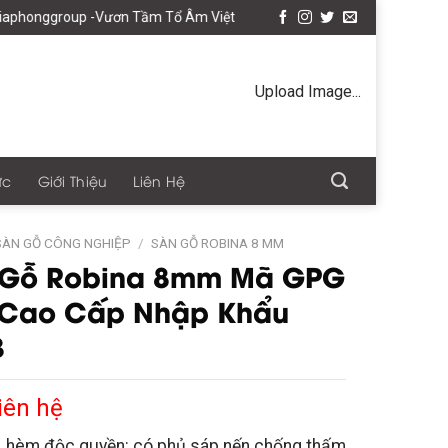
ggroup -Vươn Tầm Tổ Âm Việt
Upload Image...
ức
Giới Thiệu
Liên Hệ
SÀN GỖ CÔNG NGHIỆP
/
SÀN GỖ ROBINA 8 MM
 Gỗ Robina 8mm Mã GPG
 Cao Cấp Nhập Khẩu
3
iên hệ
, hèm độc quyền: có phủ sáp nến chống thấm