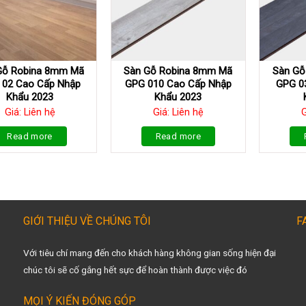
Gỗ Robina 8mm Mã
Sàn Gỗ Robina 8mm Mã
Sàn Gỗ
 02 Cao Cấp Nhập
GPG 010 Cao Cấp Nhập
GPG 0
Khẩu 2023
Khẩu 2023
Giá: Liên hệ
Giá: Liên hệ
G
Read more
Read more
GIỚI THIỆU VỀ CHÚNG TÔI
F
Với tiêu chí mang đến cho khách hàng không gian sống hiện đại
chúc tôi sẽ cố gắng hết sực để hoàn thành được việc đó
MỌI Ý KIẾN ĐÓNG GÓP