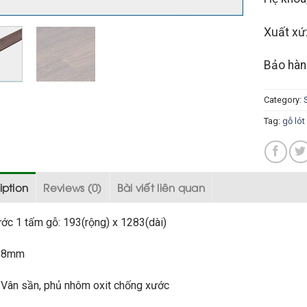
Xuất xứ:
Bảo hàn
Category:
Tag:
gỗ lót
iption
Reviews (0)
Bài viết liên quan
ước 1 tấm gỗ: 193(rộng) x 1283(dài)
: 8mm
 Vân sần, phủ nhôm oxit chống xước