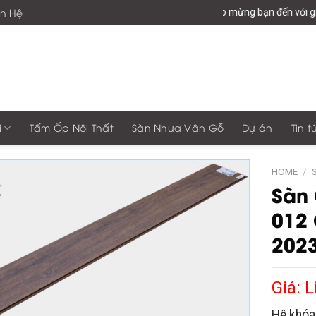
ên Hệ
Chào mừng bạn đến với giaphon
i
Tấm Ốp Nội Thất
Sàn Nhựa Vân Gỗ
Dự án
Tin t
HOME
/
Sàn
012
202
Giá: L
Hệ khóa