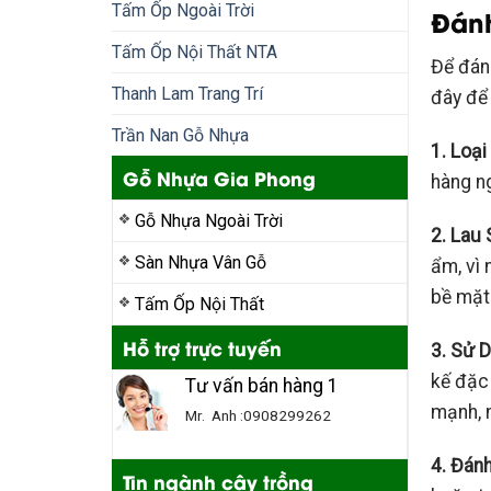
Tấm Ốp Ngoài Trời
Đán
Tấm Ốp Nội Thất NTA
Để đán
Thanh Lam Trang Trí
đây để
Trần Nan Gỗ Nhựa
1. Loạ
Gỗ Nhựa Gia Phong
hàng n
Gỗ Nhựa Ngoài Trời
2. Lau
Sàn Nhựa Vân Gỗ
ẩm, vì 
bề mặt
Tấm Ốp Nội Thất
Hỗ trợ trực tuyến
3. Sử 
kế đặc
Tư vấn bán hàng 1
mạnh, n
Mr. Anh :0908299262
4. Đán
Tin ngành cây trồng