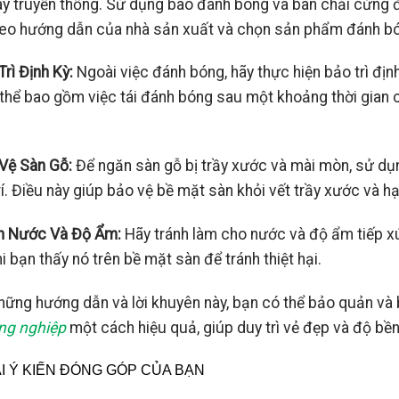
ay truyền thống. Sử dụng bao đánh bóng và bàn chải cứng
heo hướng dẫn của nhà sản xuất và chọn sản phẩm đánh bó
Trì Định Kỳ:
Ngoài việc đánh bóng, hãy thực hiện bảo trì đị
thể bao gồm việc tái đánh bóng sau một khoảng thời gian c
 Vệ Sàn Gỗ:
Để ngăn sàn gỗ bị trầy xước và mài mòn, sử dụn
rí. Điều này giúp bảo vệ bề mặt sàn khỏi vết trầy xước và h
nh Nước Và Độ Ẩm:
Hãy tránh làm cho nước và độ ẩm tiếp xú
i bạn thấy nó trên bề mặt sàn để tránh thiệt hại.
hững hướng dẫn và lời khuyên này, bạn có thể bảo quản v
ng nghiệp
một cách hiệu quả, giúp duy trì vẻ đẹp và độ bền 
ẠI Ý KIẾN ĐÓNG GÓP CỦA BẠN