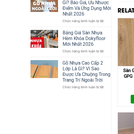
nhựa
Gì? Báo Giá, Ưu Nhược
Nhựa
ngoài
RELA
Điểm Và Ứng Dụng Mới
Ngoài
trời
Nhất 2026
Trời
–
Giải
ở
Chức năng bình luận bị tắt
pháp
Gỗ
đẹp,
Nhựa
Bảng Giá Sàn Nhựa
bền,
Ngoài
Hèm Khóa Dokyfloor
không
Trời
Mới Nhất 2026
lo
Là
mối
ở
Chức năng bình luận bị tắt
Gì?
mọt
Bảng
Báo
–
Giá
Giá,
Gỗ Nhựa Cao Cấp 2
Sàn
Sàn
Ưu
Lớp Là Gì? Vì Sao
Sàn 
Nhựa
Nhựa
Nhược
Được Ưa Chuộng Trong
GPG 
Vân
Hèm
Điểm
Trang Trí Ngoài Trời
Gỗ
Khóa
Và
–
Dokyfloor
Ứng
ở
Chức năng bình luận bị tắt
Gỗ
Mới
Dụng
Gỗ
nhựa
Nhất
Mới
Nhựa
ngoài
2026
Nhất
Cao
trời
2026
Cấp
2
Lớp
Là
Gì?
Vì