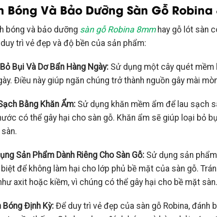
h Bóng Và Bảo Dưỡng Sàn Gỗ Robin
h bóng và bảo dưỡng
sàn gỗ Robina 8mm
hay gỗ lót sàn 
 duy trì vẻ đẹp và độ bền của sản phẩm:
i Bỏ Bụi Và Dơ Bẩn Hàng Ngày:
Sử dụng một cây quét mềm ho
gày. Điều này giúp ngăn chúng trở thành nguồn gây mài mòn
 Sạch Bằng Khăn Ẩm:
Sử dụng khăn mềm ẩm để lau sạch s
nước có thể gây hại cho sàn gỗ. Khăn ẩm sẽ giúp loại bỏ b
 sàn.
Dụng Sản Phẩm Dành Riêng Cho Sàn Gỗ:
Sử dụng sản phẩm 
 biệt để không làm hại cho lớp phủ bề mặt của sàn gỗ. Tr
hư axit hoặc kiềm, vì chúng có thể gây hại cho bề mặt sàn
h Bóng Định Kỳ:
Để duy trì vẻ đẹp của sàn gỗ Robina, đánh