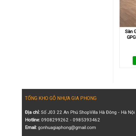
Sao
Được
Ưa
Chuộng
Trong
Trang
Sàn 
Trí
GPG
Ngoài
Trời
TỔNG KHO GỖ NHỰA GIA PHONG
Địa chỉ:
Số J03 22 An Phú ShopVilla Hà Đông - Hà Nội
Hotline:
0908299262 - 0985393462
Email:
gonhuagiaphong@gmail.com