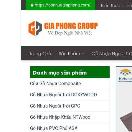
Skip
Kiến thức
Li
https://gonhuagiaphong.com/
to
content
Trang Chủ
Sản Phẩm
Gỗ Nhựa Ngoài Trờ
Danh mục sản phẩm
Cửa Gỗ Nhựa Composite
Gỗ Nhựa Ngoài Trời DOKYWOOD
Gỗ Nhựa Ngoài Trời GPG
Gỗ Nhựa Nhập Khẩu NTWood
Gỗ Nhựa PVC Phủ ASA