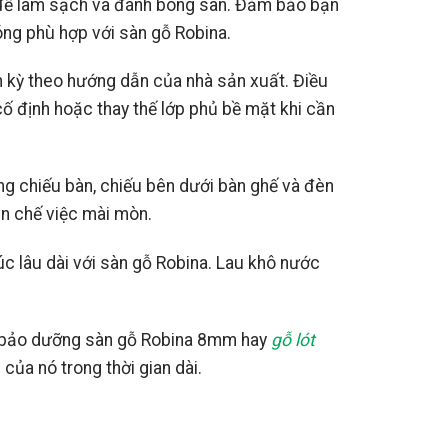
 để làm sạch và đánh bóng sàn. Đảm bảo bạn
ng phù hợp với sàn gỗ Robina.
nh kỳ theo hướng dẫn của nhà sản xuất. Điều
ố định hoặc thay thế lớp phủ bề mặt khi cần
g chiếu bàn, chiếu bên dưới bàn ghế và đèn
ạn chế việc mài mòn.
c lâu dài với sàn gỗ Robina. Lau khô nước
à bảo dưỡng sàn gỗ Robina 8mm hay
gỗ lót
của nó trong thời gian dài.