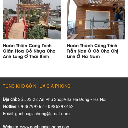
Hoàn Thiện Công Trình
Hoàn Thành Công Trình
Giàn Hoa Gỗ Nhựa Cho
Trần Nan Ô Cờ Cho Chị
Anh Long Ở Thái Bình
Linh Ở Hà Nam
TỔNG KHO GỖ NHỰA GIA PHONG
Địa chỉ:
Số J03 22 An Phú ShopVilla Hà Đông - Hà Nội
Hotline:
0908299262 - 0985393462
Email:
gonhuagiaphong@gmail.com
Website:
www.gonhuagiaphong.com