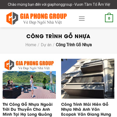
Skip
Chào mừng bạn đến với giaphonggroup -Vươn Tầm Tổ Âm Việt
to
content
0
CÔNG TRÌNH GỖ NHỰA
Home
/
Dự án
/
Công Trình Gỗ Nhựa
Thi Công Gỗ Nhựa Ngoài
Công Trình Mái Hiên Gỗ
Trời Du Thuyền Cho Anh
Nhựa Nhà Anh Văn
Minh Tại Hạ Long Quảng
Ecopak Văn Giang Hưng