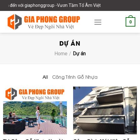
Skip
n với giaphonggroup -Vươn Tầm Tổ Âm Việt
to
content
0
DỰ ÁN
Home
/
Dự án
All
Công Trình Gỗ Nhựa