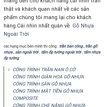
mang đến cho khách hàng cái nhìn trân
thật và khách quan nhất về các sản
phẩm chúng tôi mang lại cho khách
hàng Cái nhìn nhất quán về
Gỗ Nhựa
Ngoài Trời
các hạng mục bên mình thi công :
trần ban công
,
trần gỗ
nhựa
,
sàn ngoài trời
.
tấm ốp tường ngoài trời
.
tấm nhựa
ốp tường
CÔNG TRÌNH TRẦN NAN Ô CỜ
CÔNG TRÌNH GIÀN HOA GỖ NHỰA
CÔNG TRÌNH SÀN GỖ NHỰA
CÔNG TRÌNH MẶT TIỀN GỖ NHỰA
COMPOSITE
CÔNG TRÌNH CHE NẮNG GỖ NHỰA