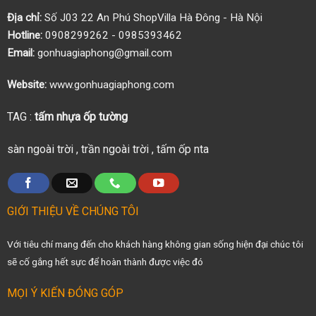
Địa chỉ:
Số J03 22 An Phú ShopVilla Hà Đông - Hà Nội
Hotline:
0908299262 - 0985393462
Email:
gonhuagiaphong@gmail.com
Website:
www.gonhuagiaphong.com
TAG :
tấm nhựa ốp tường
sàn ngoài trời
,
trần ngoài trời
,
tấm ốp nta
GIỚI THIỆU VỀ CHÚNG TÔI
Với tiêu chí mang đến cho khách hàng không gian sống hiện đại chúc tôi
sẽ cố gắng hết sực để hoàn thành được việc đó
MỌI Ý KIẾN ĐÓNG GÓP