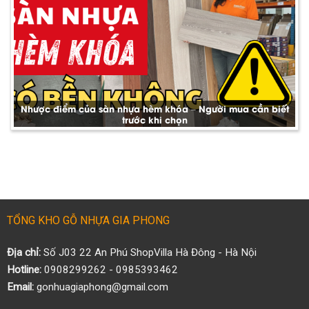
Nhược điểm của sàn nhựa hèm khóa – Người mua cần biết
trước khi chọn
TỔNG KHO GỖ NHỰA GIA PHONG
Địa chỉ:
Số J03 22 An Phú ShopVilla Hà Đông - Hà Nội
Hotline:
0908299262 - 0985393462
Email:
gonhuagiaphong@gmail.com