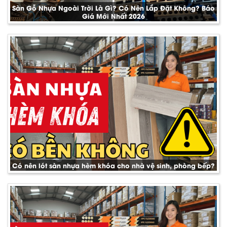
Sàn Gỗ Nhựa Ngoài Trời Là Gì? Có Nên Lắp Đặt Không? Báo
Giá Mới Nhất 2026
Có nên lót sàn nhựa hèm khóa cho nhà vệ sinh, phòng bếp?