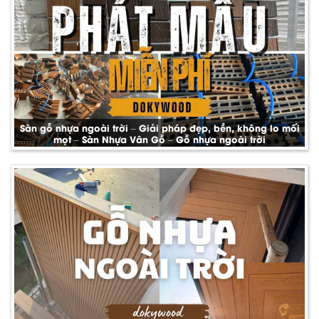
Sàn gỗ nhựa ngoài trời – Giải pháp đẹp, bền, không lo mối
mọt – Sàn Nhựa Vân Gỗ – Gỗ nhựa ngoài trời