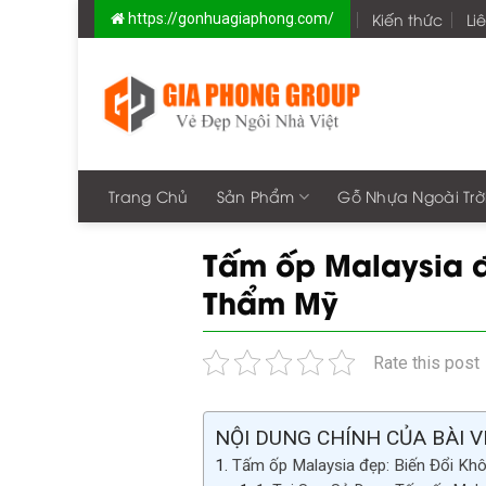
Skip
Kiến thức
Li
https://gonhuagiaphong.com/
to
content
Trang Chủ
Sản Phẩm
Gỗ Nhựa Ngoài Trờ
Tấm ốp Malaysia đ
Thẩm Mỹ
Rate this post
NỘI DUNG CHÍNH CỦA BÀI V
Tấm ốp Malaysia đẹp: Biến Đổi Kh