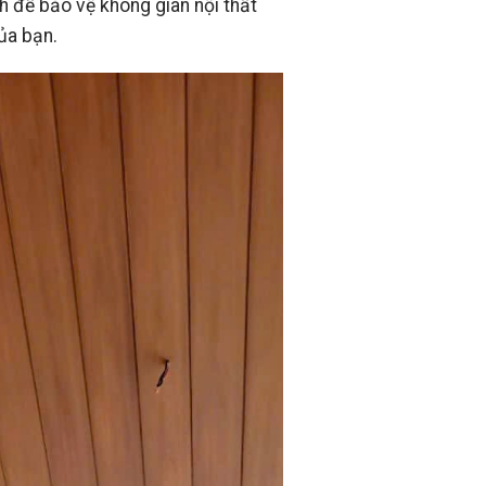
 để bảo vệ không gian nội thất
ủa bạn.