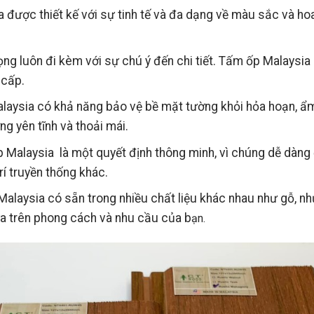
được thiết kế với sự tinh tế và đa dạng về màu sắc và hoa
ng luôn đi kèm với sự chú ý đến chi tiết. Tấm ốp Malaysi
 cấp.
aysia có khả năng bảo vệ bề mặt tường khỏi hỏa hoạn, ẩm 
g yên tĩnh và thoải mái.
 Malaysia là một quyết định thông minh, vì chúng dễ dàng đ
í truyền thống khác.
laysia có sẵn trong nhiều chất liệu khác nhau như gỗ, nhự
ựa trên phong cách và nhu cầu của b
ạn.