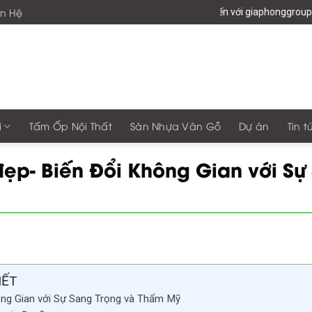
ên Hệ
Chào mừng bạn đến với giaphonggroup -Vươn Tầm Tổ 
i
Tấm Ốp Nội Thất
Sàn Nhựa Vân Gỗ
Dự án
Tin t
ẹp- Biến Đổi Không Gian với Sự
IẾT
ông Gian với Sự Sang Trọng và Thẩm Mỹ