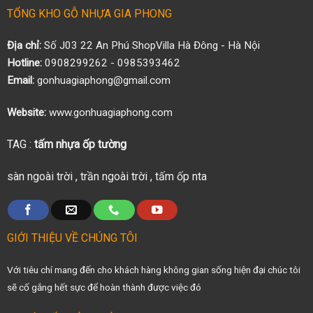
TỔNG KHO GỖ NHỰA GIA PHONG
Địa chỉ:
Số J03 22 An Phú ShopVilla Hà Đông - Hà Nội
Hotline:
0908299262 - 0985393462
Email:
gonhuagiaphong@gmail.com
Website:
www.gonhuagiaphong.com
TAG :
tấm nhựa ốp tường
sàn ngoài trời
,
trần ngoài trời
,
tấm ốp nta
GIỚI THIỆU VỀ CHÚNG TÔI
Với tiêu chí mang đến cho khách hàng không gian sống hiện đại chúc tôi
sẽ cố gắng hết sực để hoàn thành được việc đó