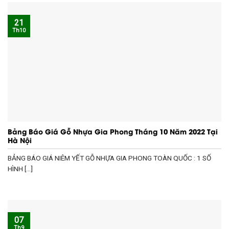
21
Th10
Bảng Báo Giá Gỗ Nhựa Gia Phong Tháng 10 Năm 2022 Tại
Hà Nội
BẢNG BÁO GIÁ NIÊM YẾT GỖ NHỰA GIA PHONG TOÀN QUỐC : 1 SỐ
HÌNH [...]
07
Th9