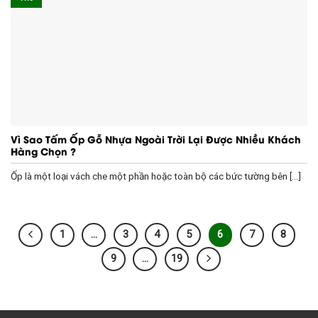
Vì Sao Tấm Ốp Gỗ Nhựa Ngoài Trời Lại Được Nhiều Khách
Hàng Chọn ?
Ốp là một loại vách che một phần hoặc toàn bộ các bức tường bên [...]
1
…
3
4
5
6
7
8
9
…
19