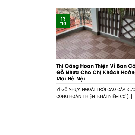
13
Th3
Thi Công Hoàn Thiện Vỉ Ban C
Gỗ Nhựa Cho Chị Khách Hoàn
Mai Hà Nội
VỈ GỖ NHỰA NGOÀI TRỜI CAO CẤP ĐƯỢ
CÔNG HOÀN THIỆN KHÁI NIỆM CƠ [...]