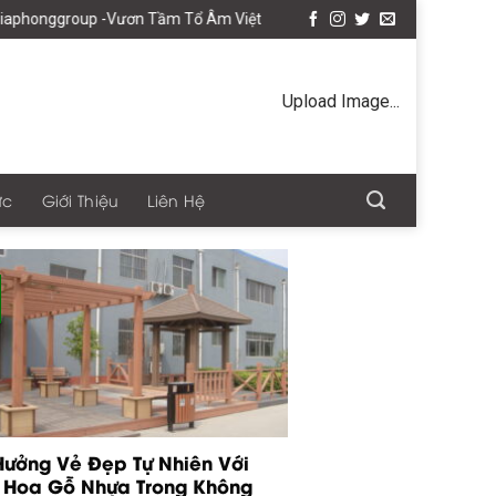
ggroup -Vươn Tầm Tổ Âm Việt
Upload Image...
ức
Giới Thiệu
Liên Hệ
Hưởng Vẻ Đẹp Tự Nhiên Với
 Hoa Gỗ Nhựa Trong Không