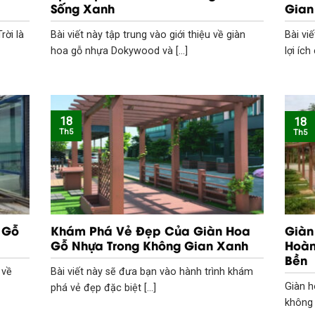
Sống Xanh
Gian
rời là
Bài viết này tập trung vào giới thiệu về giàn
Bài vi
hoa gỗ nhựa Dokywood và [...]
lợi ích 
18
18
Th5
Th5
 Gỗ
Khám Phá Vẻ Đẹp Của Giàn Hoa
Giàn
Gỗ Nhựa Trong Không Gian Xanh
Hoàn
Bền
 về
Bài viết này sẽ đưa bạn vào hành trình khám
Giàn h
phá vẻ đẹp đặc biệt [...]
không 