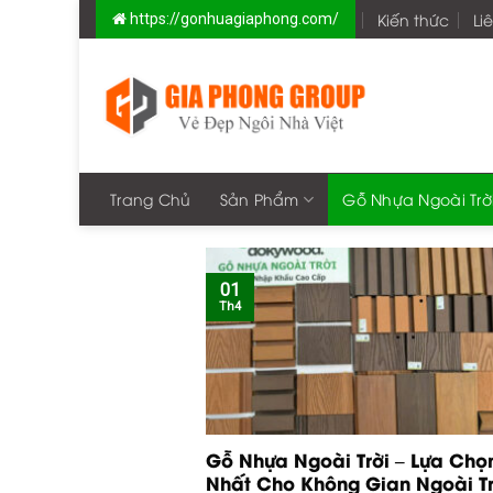
Skip
Kiến thức
Li
https://gonhuagiaphong.com/
to
content
Trang Chủ
Sản Phẩm
Gỗ Nhựa Ngoài Trờ
01
Th4
Gỗ Nhựa Ngoài Trời – Lựa Chọn
Nhất Cho Không Gian Ngoài Tr