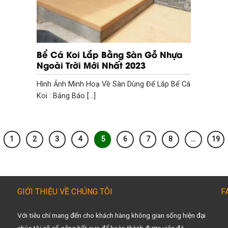
Bể Cá Koi Lắp Bằng Sàn Gỗ Nhựa
Ngoài Trời Mới Nhất 2023
Hình Ảnh Minh Hoạ Về Sàn Dùng Để Lắp Bể Cá
Koi : Bảng Báo [...]
1
2
3
4
5
6
7
8
…
19
GIỚI THIỆU VỀ CHÚNG TÔI
F
Với tiêu chí mang đến cho khách hàng không gian sống hiện đại
chúc tôi sẽ cố gắng hết sực để hoàn thành được việc đó