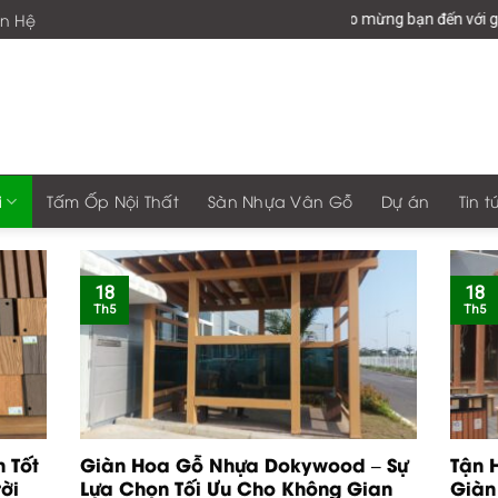
ên Hệ
Chào mừng bạn đến với giaphon
i
Tấm Ốp Nội Thất
Sàn Nhựa Vân Gỗ
Dự án
Tin t
18
18
Th5
Th5
 Tốt
Giàn Hoa Gỗ Nhựa Dokywood – Sự
Tận 
ời
Lựa Chọn Tối Ưu Cho Không Gian
Giàn