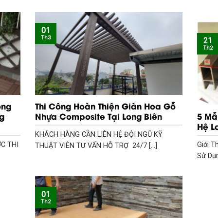
01
Th3
21
Th2
ông
Thi Công Hoàn Thiện Giàn Hoa Gỗ
g
Nhựa Composite Tại Long Biên
5 Mẫ
Hệ L
KHÁCH HÀNG CẦN LIÊN HỆ ĐỘI NGŨ KỸ
C THI
Giới T
THUẬT VIÊN TƯ VẤN HỖ TRỢ 24/7 [...]
Sử Dụn
01
Th2