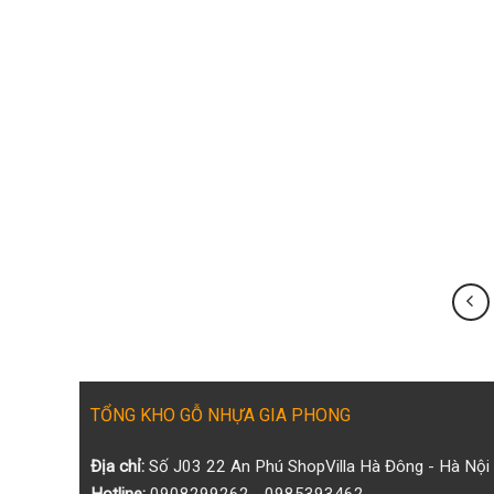
TỔNG KHO GỖ NHỰA GIA PHONG
Địa chỉ:
Số J03 22 An Phú ShopVilla Hà Đông - Hà Nội
Hotline:
0908299262 - 0985393462