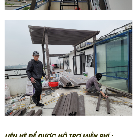
LIÊN HỆ ĐỂ ĐƯỢC HỖ TRỢ MIỄN PHÍ :