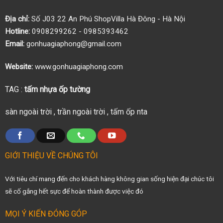
Địa chỉ:
Số J03 22 An Phú ShopVilla Hà Đông - Hà Nội
Hotline:
0908299262 - 0985393462
Email:
gonhuagiaphong@gmail.com
Website:
www.gonhuagiaphong.com
TAG :
tấm nhựa ốp tường
sàn ngoài trời
,
trần ngoài trời
,
tấm ốp nta
GIỚI THIỆU VỀ CHÚNG TÔI
Với tiêu chí mang đến cho khách hàng không gian sống hiện đại chúc tôi
sẽ cố gắng hết sực để hoàn thành được việc đó
MỌI Ý KIẾN ĐÓNG GÓP