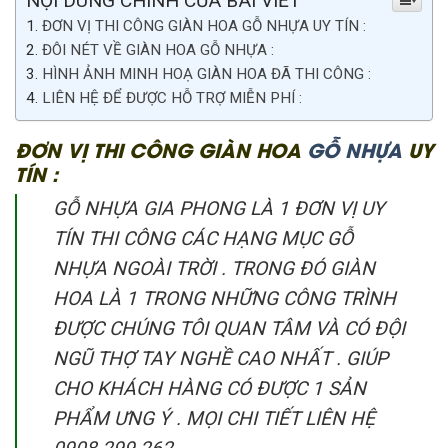
NỘI DUNG CHÍNH CỦA BÀI VIẾT
ĐƠN VỊ THI CÔNG GIÀN HOA GỖ NHỰA UY TÍN :
ĐÔI NÉT VỀ GIÀN HOA GỖ NHỰA :
HÌNH ẢNH MINH HOẠ GIÀN HOA ĐÃ THI CÔNG :
LIÊN HỆ ĐỂ ĐƯỢC HỖ TRỢ MIỄN PHÍ :
ĐƠN VỊ THI CÔNG GIÀN HOA
GỖ NHỰA
UY
TÍN :
GỖ NHỰA GIA PHONG LÀ 1 ĐƠN VỊ UY
TÍN THI CÔNG CÁC HẠNG MỤC GỖ
NHỰA NGOÀI TRỜI . TRONG ĐÓ GIÀN
HOA LÀ 1 TRONG NHỮNG CÔNG TRÌNH
ĐƯỢC CHÚNG TÔI QUAN TÂM VÀ CÓ ĐỘI
NGŨ THỢ TAY NGHỀ CAO NHẤT . GIÚP
CHO KHÁCH HÀNG CÓ ĐƯỢC 1 SẢN
PHẨM ƯNG Ý . MỌI CHI TIẾT LIÊN HỆ