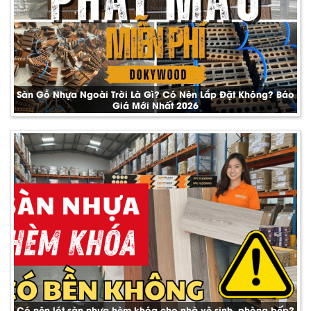
Sàn Gỗ Nhựa Ngoài Trời Là Gì? Có Nên Lắp Đặt Không? Báo
Giá Mới Nhất 2026
Có nên lót sàn nhựa hèm khóa cho nhà vệ sinh, phòng bếp?