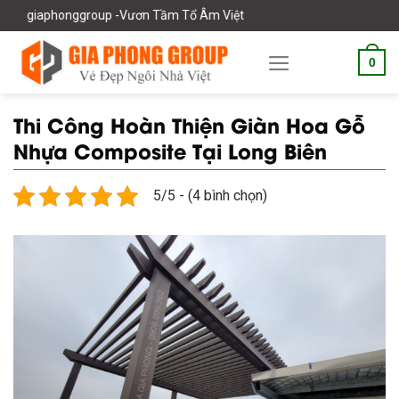
Skip
-Vươn Tầm Tổ Âm Việt
to
content
0
Thi Công Hoàn Thiện Giàn Hoa Gỗ
Nhựa Composite Tại Long Biên
5/5 - (4 bình chọn)