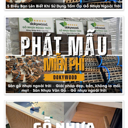
5 Điều Bạn Lên Biết Khi Sử Dụng Tấm Ốp Gỗ Nhựa Ngoài Trời
Sàn gỗ nhựa ngoài trời – Giải pháp đẹp, bền, không lo mối
mọt – Sàn Nhựa Vân Gỗ – Gỗ nhựa ngoài trời