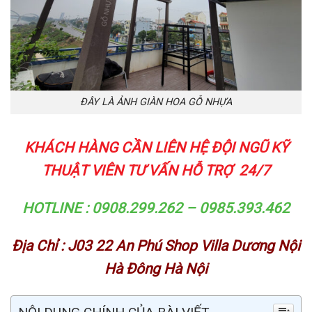
ĐÂY LÀ ẢNH GIÀN HOA GỖ NHỰA
KHÁCH HÀNG CẦN LIÊN HỆ ĐỘI NGŨ KỸ
THUẬT VIÊN TƯ VẤN HỖ TRỢ 24/7
HOTLINE : 0908.299.262 – 0985.393.462
Địa Chỉ : J03 22 An Phú Shop Villa Dương Nội
Hà Đông Hà Nội