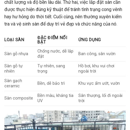
chất lượng và độ bền lâu dài. Thứ hai, việc lắp đặt sàn cần
được thực hiện đúng kỹ thuật để tránh tình trạng cong vênh
hay hư hỏng do thời tiết. Cuối cùng, nên thường xuyên kiểm
tra và vệ sinh sàn để duy trì vẻ đẹp và chức năng của nó.
ĐẶC ĐIỂM NỔI
LOẠI SÀN
ỨNG DỤNG
BẬT
Chống nước, dễ lắp
Sàn gỗ nhựa
Ban công, sân vườn
đặt
Sàn gỗ tự
Tự nhiên, sang
Hồ bơi, khu vui chơi
nhiên
trọng
ngoài trời
Sàn gạch
Bền, dễ bảo trì
Khu vực ẩm ướt, vườn
ceramic
Bền màu, kháng tia
Sân thượng, lối đi ngoài
Sàn composite
UV
trời