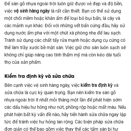
Để sàn gỗ nhựa ngoài trời luôn giữ được vẻ đẹp và độ bền,
việc
vệ sinh hàng ngày
là rất cần thiết. Bạn có thể sử dụng
một chổi mềm hoặc khăn ẩm để loại bỏ bụi bẩn, lá cây và
các mảnh vụn khác. Đối với những vết bẩn cứng đầu, hãy sử
dụng nước ấm pha với một chút xà phòng nhẹ để lau sạch.
Tránh sử dụng các chất tẩy rửa mạnh hoặc dụng cụ cứng có
thể làm trầy xước bề mặt sàn. Việc giữ cho sàn luôn sạch sẽ
không chỉ giúp nâng cao tính thẩm mỹ mà còn kéo dài tuổi
thọ của sản phẩm.
Kiểm tra định kỳ và sửa chữa
Bên cạnh việc vệ sinh hàng ngày, việc
kiểm tra định kỳ
và
sửa chữa là cực kỳ quan trọng. Bạn nên kiểm tra sàn gỗ
nhựa ngoài trời ít nhất mỗi tháng một lần để phát hiện sớm
các dấu hiệu hư hỏng như nứt, phồng rộp hoặc mất màu. Nếu
phát hiện bất kỳ vấn đề nào, hãy tiến hành sửa chữa ngay lập
tức để tránh việc hư hỏng lan rộng. Các biện pháp sửa chữa
đơn giản có thể bao gồm việc thay thế các tấm sàn bị hư