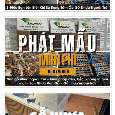
5 Điều Bạn Lên Biết Khi Sử Dụng Tấm Ốp Gỗ Nhựa Ngoài Trời
Sàn gỗ nhựa ngoài trời – Giải pháp đẹp, bền, không lo mối
mọt – Sàn Nhựa Vân Gỗ – Gỗ nhựa ngoài trời