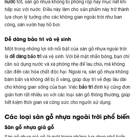
nước
tốt, sàn gỗ nhựa không bị phồng rộp hay mục nát khi
tiếp xúc với nước. Điều này làm cho sản phẩm này trở thành
lựa chọn lý tưởng cho các không gian ngoài trời như ban
công, sân vườn hay hồ bơi.
Dễ dàng bảo trì và vệ sinh
Một trong những lợi ích nổi bật của sàn gỗ nhựa ngoài trời
là
dễ dàng bảo trì
và vệ sinh. Với bề mặt nhẵn bóng, bạn chỉ
cần sử dụng nước và xà phòng nhẹ để lau chùi, mà không
cần đến các hóa chất độc hại. Ngoài ra, sàn gỗ nhựa không
bám bẩn và không dễ bị ố vàng, giúp duy trì vẻ đẹp lâu dài
cho không gian sống của bạn. Việc
bảo trì
định kỳ cũng đơn
giản hơn rất nhiều so với các loại sàn gỗ thông thường, giúp
tiết kiệm thời gian và công sức cho người sử dụng.
Các loại sàn gỗ nhựa ngoài trời phổ biến
Sàn gỗ nhựa giả gỗ
Sàn gỗ nhựa giả gỗ là một trong những lựa chọn phổ biến