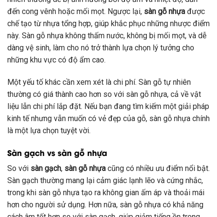
đến cong vênh hoặc mối mọt. Ngược lại,
sàn gỗ nhựa
được
chế tạo từ nhựa tổng hợp, giúp khắc phục những nhược điểm
này. Sàn gỗ nhựa không thấm nước, không bị mối mọt, và dễ
dàng vệ sinh, làm cho nó trở thành lựa chọn lý tưởng cho
những khu vực có độ ẩm cao.
Một yếu tố khác cần xem xét là chi phí. Sàn gỗ tự nhiên
thường có giá thành cao hơn so với sàn gỗ nhựa, cả về vật
liệu lẫn chi phí lắp đặt. Nếu bạn đang tìm kiếm một giải pháp
kinh tế nhưng vẫn muốn có vẻ đẹp của gỗ, sàn gỗ nhựa chính
là một lựa chọn tuyệt vời.
Sàn gạch vs sàn gỗ nhựa
So với
sàn gạch
,
sàn gỗ nhựa
cũng có nhiều ưu điểm nổi bật.
Sàn gạch thường mang lại cảm giác lạnh lẽo và cứng nhắc,
trong khi sàn gỗ nhựa tạo ra không gian ấm áp và thoải mái
hơn cho người sử dụng. Hơn nữa, sàn gỗ nhựa có khả năng
cách âm tốt hơn so với sàn gạch, giúp giảm tiếng ồn trong