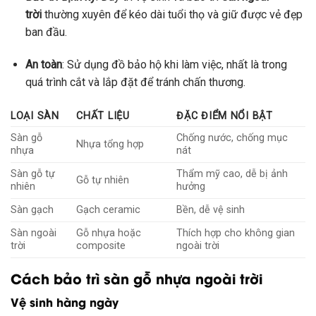
trời
thường xuyên để kéo dài tuổi thọ và giữ được vẻ đẹp
ban đầu.
An toàn
: Sử dụng đồ bảo hộ khi làm việc, nhất là trong
quá trình cắt và lắp đặt để tránh chấn thương.
LOẠI SÀN
CHẤT LIỆU
ĐẶC ĐIỂM NỔI BẬT
Sàn gỗ
Chống nước, chống mục
Nhựa tổng hợp
nhựa
nát
Sàn gỗ tự
Thẩm mỹ cao, dễ bị ảnh
Gỗ tự nhiên
nhiên
hưởng
Sàn gạch
Gạch ceramic
Bền, dễ vệ sinh
Sàn ngoài
Gỗ nhựa hoặc
Thích hợp cho không gian
trời
composite
ngoài trời
Cách bảo trì sàn gỗ nhựa ngoài trời
Vệ sinh hàng ngày