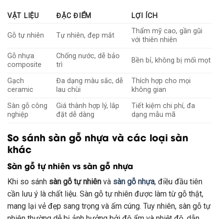
VẬT LIỆU
ĐẶC ĐIỂM
LỢI ÍCH
Thẩm mỹ cao, gần gũi
Gỗ tự nhiên
Tự nhiên, đẹp mắt
với thiên nhiên
Gỗ nhựa
Chống nước, dễ bảo
Bền bỉ, không bị mối mọt
composite
trì
Gạch
Đa dạng màu sắc, dễ
Thích hợp cho mọi
ceramic
lau chùi
không gian
Sàn gỗ công
Giá thành hợp lý, lắp
Tiết kiệm chi phí, đa
nghiệp
đặt dễ dàng
dạng mẫu mã
So sánh sàn gỗ nhựa và các loại sàn
khác
Sàn gỗ tự nhiên vs sàn gỗ nhựa
Khi so sánh
sàn gỗ tự nhiên
và
sàn gỗ nhựa
, điều đầu tiên
cần lưu ý là chất liệu. Sàn gỗ tự nhiên được làm từ gỗ thật,
mang lại vẻ đẹp sang trọng và ấm cúng. Tuy nhiên, sàn gỗ tự
nhiên thường dễ bị ảnh hưởng bởi độ ẩm và nhiệt độ, dẫn