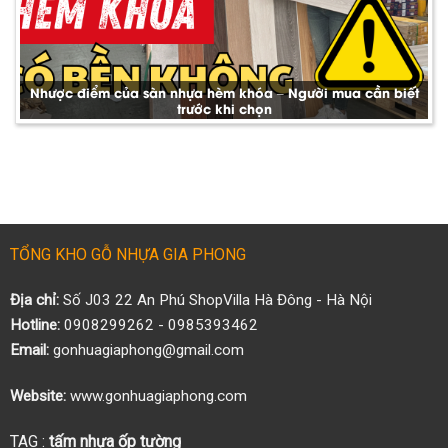
Nhược điểm của sàn nhựa hèm khóa – Người mua cần biết
trước khi chọn
TỔNG KHO GỖ NHỰA GIA PHONG
Địa chỉ:
Số J03 22 An Phú ShopVilla Hà Đông - Hà Nội
Hotline:
0908299262 - 0985393462
Email:
gonhuagiaphong@gmail.com
Website:
www.gonhuagiaphong.com
TAG :
tấm nhựa ốp tường