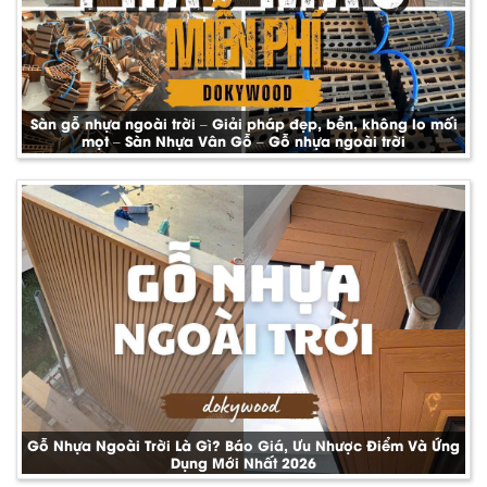
Sàn gỗ nhựa ngoài trời – Giải pháp đẹp, bền, không lo mối
mọt – Sàn Nhựa Vân Gỗ – Gỗ nhựa ngoài trời
Gỗ Nhựa Ngoài Trời Là Gì? Báo Giá, Ưu Nhược Điểm Và Ứng
Dụng Mới Nhất 2026