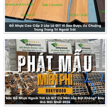
Gỗ Nhựa Cao Cấp 2 Lớp Là Gì? Vì Sao Được Ưa Chuộng
Trong Trang Trí Ngoài Trời
Sàn Gỗ Nhựa Ngoài Trời Là Gì? Có Nên Lắp Đặt Không? Báo
Giá Mới Nhất 2026