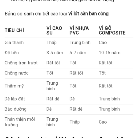
Bảng so sánh chi tiết các loại
vỉ lót sàn ban công
:
VỈ CAO
VỈ NHỰA
VỈ GỖ
TIÊU CHÍ
SU
PVC
COMPOSITE
Giá thành
Thấp
Trung bình
Cao
Độ bền
3-5 năm
5-7 năm
10-15 năm
Chống trơn trượt
Rất tốt
Tốt
Rất tốt
Chống nước
Tốt
Rất tốt
Tốt
Trung
Thẩm mỹ
Tốt
Rất tốt
bình
Dễ lắp đặt
Rất dễ
Dễ
Trung bình
Bảo dưỡng
Dễ
Rất dễ
Trung bình
Thân thiện môi
Trung
Thấp
Cao
trường
bình