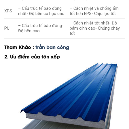
– Cấu trúc tế bào đồng
– Cách nhiệt và chống ẩm
XPS
nhất- Độ bền cơ học cao
tốt hơn EPS- Chịu lực tốt
– Cách nhiệt tốt nhất- Độ
– Cấu trúc tế bào đóng-
PU
bám dính cao- Chống cháy
Độ bền cao
tốt
Tham Khảo :
trần ban công
2. Ưu điểm của tôn xốp