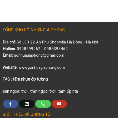
TỔNG KHO GỖ NHỰA GIA PHONG
Địa chỉ:
Số J03 22 An Phú ShopVilla Hà Đông - Hà Nội
Hotline:
0908299262 - 0985393462
Email:
gonhuagiaphong@gmail.com
Website:
www.gonhuagiaphong.com
TAG :
tấm nhựa ốp tường
sàn ngoài trời
,
trần ngoài trời
,
tấm ốp nta
GIỚI THIỆU VỀ CHÚNG TÔI