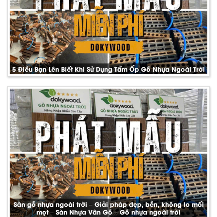
5 Điều Bạn Lên Biết Khi Sử Dụng Tấm Ốp Gỗ Nhựa Ngoài Trời
Sàn gỗ nhựa ngoài trời – Giải pháp đẹp, bền, không lo mối
mọt – Sàn Nhựa Vân Gỗ – Gỗ nhựa ngoài trời