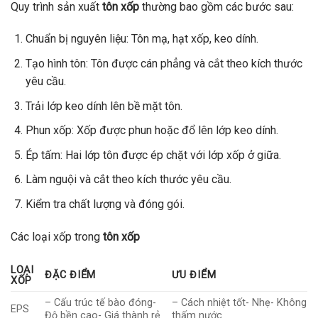
Quy trình sản xuất
tôn xốp
thường bao gồm các bước sau:
Chuẩn bị nguyên liệu: Tôn mạ, hạt xốp, keo dính.
Tạo hình tôn: Tôn được cán phẳng và cắt theo kích thước
yêu cầu.
Trải lớp keo dính lên bề mặt tôn.
Phun xốp: Xốp được phun hoặc đổ lên lớp keo dính.
Ép tấm: Hai lớp tôn được ép chặt với lớp xốp ở giữa.
Làm nguội và cắt theo kích thước yêu cầu.
Kiểm tra chất lượng và đóng gói.
Các loại xốp trong
tôn xốp
LOẠI
ĐẶC ĐIỂM
ƯU ĐIỂM
XỐP
– Cấu trúc tế bào đóng-
– Cách nhiệt tốt- Nhẹ- Không
EPS
Độ bền cao- Giá thành rẻ
thấm nước