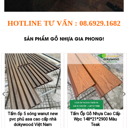
HOTLINE TƯ VẤN : 08.6929.1682
SẢN PHẨM GỖ NHỰA GIA PHONG!
Tấm ốp 5 sóng wanut new
Tấm Ốp Gỗ Nhựa Cao Cấp
pvc phủ asa cao cấp nhà
Wpc 148*21*2900 Màu
dokywood Việt Nam
Teak