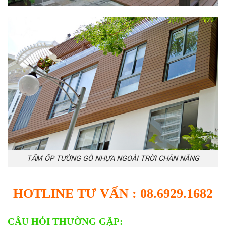
TẤM ỐP TƯỜNG GỖ NHỰA NGOÀI TRỜI CHẮN NẮNG
HOTLINE TƯ VẤN : 08.6929.1682
CÂU HỎI THƯỜNG GẶP: