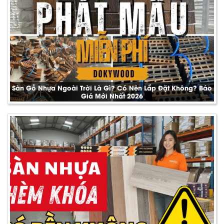
Sàn Gỗ Nhựa Ngoài Trời Là Gì? Có Nên Lắp Đặt Không? Báo
Giá Mới Nhất 2026