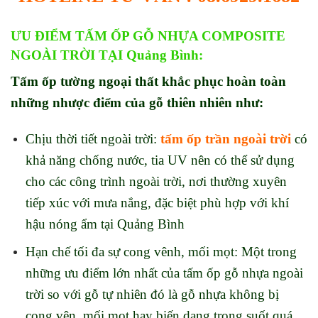
ƯU ĐIỂM TẤM ỐP
GỖ NHỰA CO
MPOSITE
NGOÀI TRỜI TẠI Quảng Bình:
Tấm ốp tường ngoại thất khắc phục hoàn toàn
những nhược điểm của gỗ thiên nhiên như:
Chịu thời tiết ngoài trời:
tấm ốp trần ngoài trời
có
khả năng chống nước, tia UV nên có thể sử dụng
cho các công trình ngoài trời, nơi thường xuyên
tiếp xúc với mưa nắng, đặc biệt phù hợp với khí
hậu nóng ẩm tại Quảng Bình
Hạn chế tối đa sự cong vênh, mối mọt: Một trong
những ưu điểm lớn nhất của tấm ốp gỗ nhựa ngoài
trời so với gỗ tự nhiên đó là gỗ nhựa không bị
cong vên, mối mọt hay biến dạng trong suốt quá