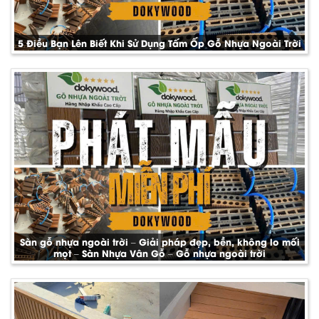
5 Điều Bạn Lên Biết Khi Sử Dụng Tấm Ốp Gỗ Nhựa Ngoài Trời
Sàn gỗ nhựa ngoài trời – Giải pháp đẹp, bền, không lo mối
mọt – Sàn Nhựa Vân Gỗ – Gỗ nhựa ngoài trời