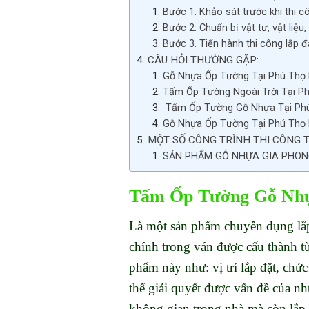
Bước 1: Khảo sát trước khi thi c
Bước 2: Chuẩn bị vật tư, vật liệu
Bước 3. Tiến hành thi công lắp đ
CÂU HỎI THƯỜNG GẶP:
Gỗ Nhựa Ốp Tường Tại Phú Thọ 
Tấm Ốp Tường Ngoài Trời Tại P
Tấm Ốp Tường Gỗ Nhựa Tại Ph
Gỗ Nhựa Ốp Tường Tại Phú Thọ 
MỘT SỐ CÔNG TRÌNH THI CÔNG T
SẢN PHẨM GỖ NHỰA GIA PHON
Tấm Ốp Tường Gỗ Nhựa
Là một sản phẩm chuyên dụng lắp 
chính trong ván được cấu thành từ
phẩm này như: vị trí lắp đặt, chứ
thể giải quyết được vấn đề của n
không gian trong nhà mà còn lắp 