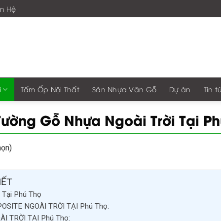
ên Hệ
n đến với giaphonggroup -Vươn Tầm Tổ Âm Việt
i
Tấm Ốp Nội Thất
Sàn Nhựa Vân Gỗ
Dự án
Tin t
ường Gỗ Nhựa Ngoài Trời Tại Ph
họn)
IẾT
 Tại Phú Thọ
SITE NGOÀI TRỜI TẠI Phú Thọ:
 TRỜI TẠI Phú Thọ: