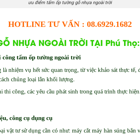
ưu điểm tấm ốp tường gỗ nhựa ngoài trời
HOTLINE TƯ VẤN : 08.6929.1682
Ỗ NHỰA NGOÀI TRỜI TẠI Phú Thọ:
i công tấm ốp tường ngoài trời
g là nhiệm vụ hết sức quan trọng, từ việc khảo sát thực tế,
 cách chủng loại lẫn khối lượng.
i thi công, các yêu cầu phát sinh trong quá trình thực hiện
iệu, công cụ dụng cụ
oại vật tư sử dụng cần có như: máy cắt máy hàn súng bắn v