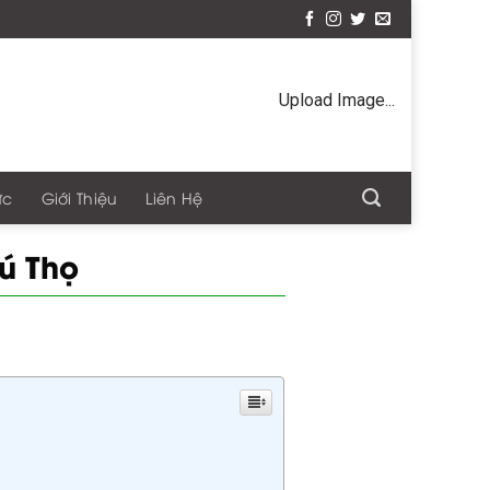
Upload Image...
ức
Giới Thiệu
Liên Hệ
ú Thọ