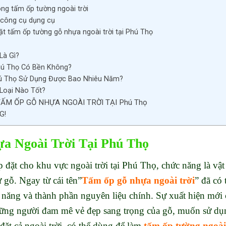
ông tấm ốp tường ngoài trời
, công cụ dụng cụ
ặt tấm ốp tường gỗ nhựa ngoài trời tại Phú Thọ
Là Gì?
hú Thọ Có Bền Không?
ú Thọ Sử Dụng Được Bao Nhiêu Năm?
Loại Nào Tốt?
ẤM ỐP GỖ NHỰA NGOÀI TRỜI TẠI Phú Thọ
G!
 Ngoài Trời Tại Phú Thọ
đặt cho khu vực ngoài trời tại Phú Thọ, chức năng là vật 
 gỗ. Ngay từ cái tên”
Tấm ốp gỗ nhựa ngoài trời
” đã có
c năng và thành phần nguyên liệu chính. Sự xuất hiện mới 
hững người đam mê vẻ đẹp sang trọng của gỗ, muốn sử dụn
đặt cả ngoài trời, có thể dùng để làm
tấm ốp tường ngoài