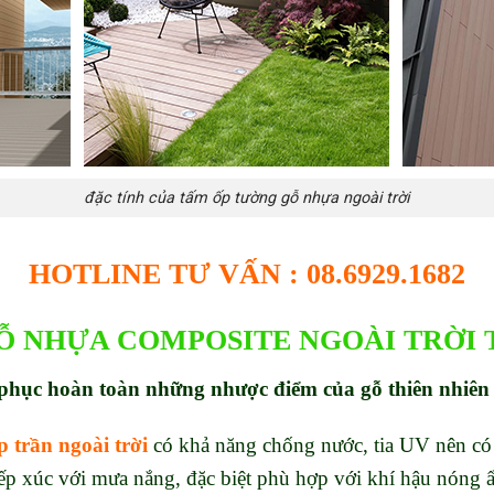
đặc tính của tấm ốp tường gỗ nhựa ngoài trời
HOTLINE TƯ VẤN : 08.6929.1682
Ỗ NHỰA CO
MPOSITE NGOÀI TRỜI T
phục hoàn toàn những nhược điểm của gỗ thiên nhiên
 trần ngoài trời
có khả năng chống nước, tia UV nên có 
iếp xúc với mưa nắng, đặc biệt phù hợp với khí hậu nóng 