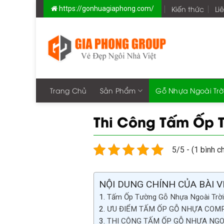
Skip
Kiến thức
Li
Chào mừng bạ
https://gonhuagiaphong.com/
to
content
Trang Chủ
Sản Phẩm
Gỗ Nhựa Ngoài Trờ
Thi Công Tấm Ốp T
5/5 - (1 bình c
NỘI DUNG CHÍNH CỦA BÀI V
Tấm Ốp Tường Gỗ Nhựa Ngoài Trời
ƯU ĐIỂM TẤM ỐP GỖ NHỰA COMPO
THI CÔNG TẤM ỐP GỖ NHỰA NGOÀI