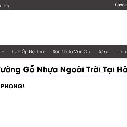
ên Hệ
Chào mừ
i
Tấm Ốp Nội Thất
Sàn Nhựa Vân Gỗ
Dự án
Tin t
Tường Gỗ Nhựa Ngoài Trời Tại 
 PHONG!