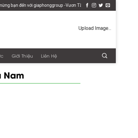
ng bạn đến với giaphonggroup -Vươn Tầm Tổ Âm Việt
Upload Image...
ức
Giới Thiệu
Liên Hệ
Hà Nam