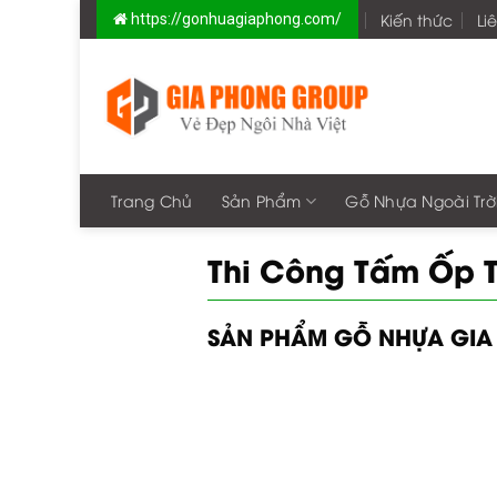
Skip
Kiến thức
Li
https://gonhuagiaphong.com/
to
content
Trang Chủ
Sản Phẩm
Gỗ Nhựa Ngoài Trờ
Thi Công Tấm Ốp 
SẢN PHẨM GỖ NHỰA GIA