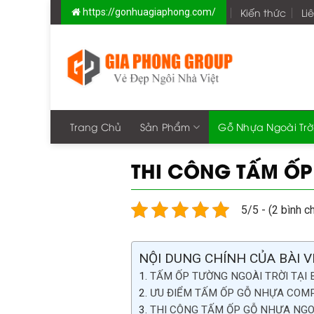
Skip
Kiến thức
Li
https://gonhuagiaphong.com/
to
content
Trang Chủ
Sản Phẩm
Gỗ Nhựa Ngoài Trờ
THI CÔNG TẤM ỐP
5/5 - (2 bình c
NỘI DUNG CHÍNH CỦA BÀI V
TẤM ỐP TƯỜNG NGOÀI TRỜI TẠI B
ƯU ĐIỂM TẤM ỐP GỖ NHỰA COMPO
THI CÔNG TẤM ỐP GỖ NHỰA NGOÀI