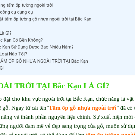
ông tấm ốp tường ngoài trời
, công cụ dụng cụ
ặt tấm ốp tường gỗ nhựa ngoài trời tại Bắc Kạn
Là Gì?
ắc Kạn Có Bền Không?
c Kạn Sử Dụng Được Bao Nhiêu Năm?
Loại Nào Tốt?
ẤM ỐP GỖ NHỰA NGOÀI TRỜI TẠI Bắc Kạn
G!
I TRỜI TẠI Bắc Kạn LÀ GÌ?
đặt cho khu vực ngoài trời tại Bắc Kạn, chức năng là vật 
 gỗ. Ngay từ cái tên”
Tấm ốp gỗ nhựa ngoài trời
” đã có
c năng và thành phần nguyên liệu chính. Sự xuất hiện mới 
hững người đam mê vẻ đẹp sang trọng của gỗ, muốn sử dụn
đặt cả ngoài trời, có thể dùng để làm
tấm ốp tường ngoài