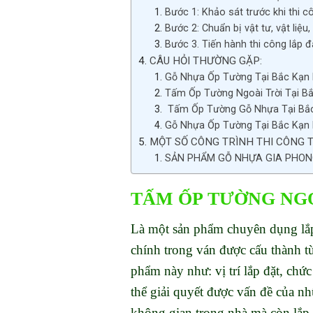
Bước 1: Khảo sát trước khi thi c
Bước 2: Chuẩn bị vật tư, vật liệu
Bước 3. Tiến hành thi công lắp đ
CÂU HỎI THƯỜNG GẶP:
Gỗ Nhựa Ốp Tường Tại Bắc Kạn 
Tấm Ốp Tường Ngoài Trời Tại B
Tấm Ốp Tường Gỗ Nhựa Tại Bắ
Gỗ Nhựa Ốp Tường Tại Bắc Kạn 
MỘT SỐ CÔNG TRÌNH THI CÔNG T
SẢN PHẨM GỖ NHỰA GIA PHON
TẤM ỐP TƯỜNG NGOÀ
Là một sản phẩm chuyên dụng lắp 
chính trong ván được cấu thành từ
phẩm này như: vị trí lắp đặt, chứ
thể giải quyết được vấn đề của n
không gian trong nhà mà còn lắp 