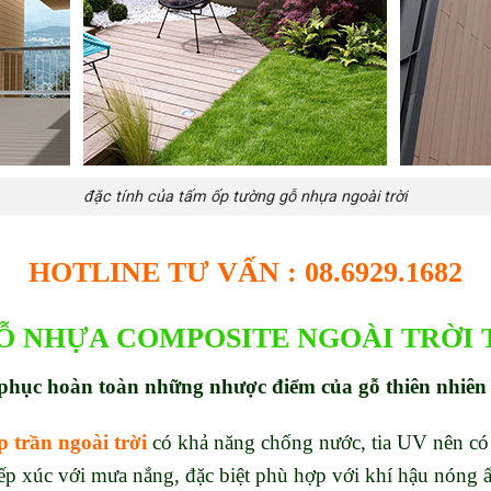
đặc tính của tấm ốp tường gỗ nhựa ngoài trời
HOTLINE TƯ VẤN : 08.6929.1682
Ỗ NHỰA CO
MPOSITE NGOÀI TRỜI T
phục hoàn toàn những nhược điểm của gỗ thiên nhiên
 trần ngoài trời
có khả năng chống nước, tia UV nên có 
iếp xúc với mưa nắng, đặc biệt phù hợp với khí hậu nóng 