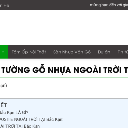
ên Hệ
Chào mừng bạn đến với giaphonggroup -Vư
i
Tấm Ốp Nội Thất
Sàn Nhựa Vân Gỗ
Dự án
Tin t
 TƯỜNG GỖ NHỰA NGOÀI TRỜI T
họn)
IẾT
ắc Kạn LÀ GÌ?
SITE NGOÀI TRỜI TẠI Bắc Kạn:
 TRỜI TẠI Bắc Kạn: