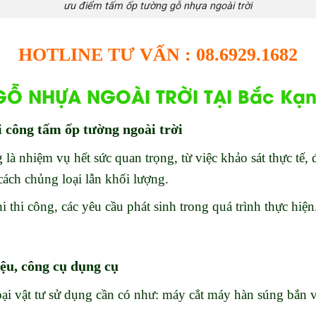
ưu điểm tấm ốp tường gỗ nhựa ngoài trời
HOTLINE TƯ VẤN : 08.6929.1682
Ỗ NHỰA NGOÀI TRỜI TẠI Bắc Kạn
i công tấm ốp tường ngoài trời
g là nhiệm vụ hết sức quan trọng, từ việc khảo sát thực tế,
 cách chủng loại lẫn khối lượng.
i thi công, các yêu cầu phát sinh trong quá trình thực hiện
iệu, công cụ dụng cụ
oại vật tư sử dụng cần có như: máy cắt máy hàn súng bắn v