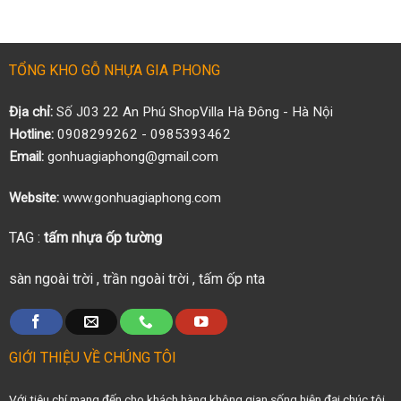
TỔNG KHO GỖ NHỰA GIA PHONG
Địa chỉ:
Số J03 22 An Phú ShopVilla Hà Đông - Hà Nội
Hotline:
0908299262 - 0985393462
Email:
gonhuagiaphong@gmail.com
Website:
www.gonhuagiaphong.com
TAG :
tấm nhựa ốp tường
sàn ngoài trời
,
trần ngoài trời
,
tấm ốp nta
GIỚI THIỆU VỀ CHÚNG TÔI
Với tiêu chí mang đến cho khách hàng không gian sống hiện đại chúc tôi