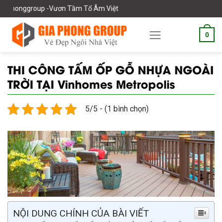
Skip
p -Vươn Tầm Tổ Âm Việt
to
content
0
THI CÔNG TẤM ỐP GỖ NHỰA NGOÀI
TRỜI TẠI Vinhomes Metropolis
5/5 - (1 bình chọn)
NỘI DUNG CHÍNH CỦA BÀI VIẾT