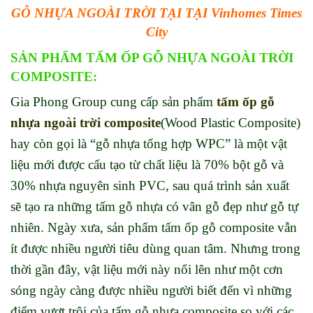
GỖ NHỰA NGOÀI TRỜI TẠI TẠI Vinhomes Times
City
SẢN PHẨM TẤM ỐP GỖ NHỰA NGOÀI TRỜI
COMPOSITE:
Gia Phong Group cung cấp sản phẩm
tấm ốp
gỗ
nhựa ngoà
i trời composite
(Wood Plastic Composite)
hay còn gọi là “gỗ nhựa tổng hợp WPC” là một vật
liệu mới được cấu tạo từ chất liệu là 70% bột gỗ và
30% nhựa nguyên sinh PVC, sau quá trình sản xuất
sẽ tạo ra những tấm gỗ nhựa có vân gỗ đẹp như gỗ tự
nhiên. Ngày xưa, sản phẩm tấm ốp gỗ composite vẫn
ít được nhiều người tiêu dùng quan tâm. Nhưng trong
thời gần đây, vật liệu mới này nổi lên như một cơn
sóng ngày càng được nhiều người biết đến vì những
điểm vượt trội của tấm gỗ nhựa composite so với các