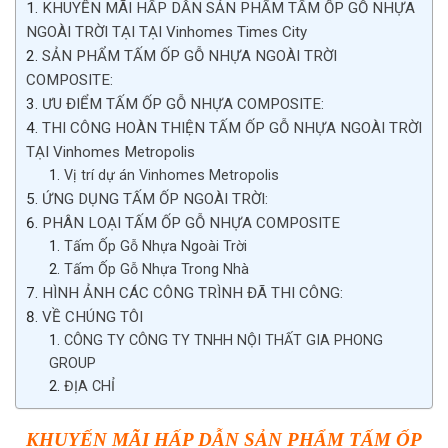
KHUYẾN MÃI HẤP DẪN SẢN PHẨM TẤM ỐP GỖ NHỰA
NGOÀI TRỜI TẠI TẠI Vinhomes Times City
SẢN PHẨM TẤM ỐP GỖ NHỰA NGOÀI TRỜI
COMPOSITE:
ƯU ĐIỂM TẤM ỐP GỖ NHỰA COMPOSITE:
THI CÔNG HOÀN THIỆN TẤM ỐP GỖ NHỰA NGOÀI TRỜI
TẠI Vinhomes Metropolis
Vị trí dự án Vinhomes Metropolis
ỨNG DỤNG TẤM ỐP NGOÀI TRỜI:
PHÂN LOẠI TẤM ỐP GỖ NHỰA COMPOSITE
Tấm Ốp Gỗ Nhựa Ngoài Trời
Tấm Ốp Gỗ Nhựa Trong Nhà
HÌNH ẢNH CÁC CÔNG TRÌNH ĐÃ THI CÔNG:
VỀ CHÚNG TÔI
CÔNG TY CÔNG TY TNHH NỘI THẤT GIA PHONG
GROUP
ĐỊA CHỈ
KHUYẾN MÃI HẤP DẪN
SẢN PHẨM TẤM ỐP