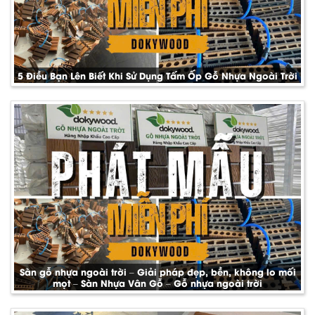
5 Điều Bạn Lên Biết Khi Sử Dụng Tấm Ốp Gỗ Nhựa Ngoài Trời
Sàn gỗ nhựa ngoài trời – Giải pháp đẹp, bền, không lo mối
mọt – Sàn Nhựa Vân Gỗ – Gỗ nhựa ngoài trời